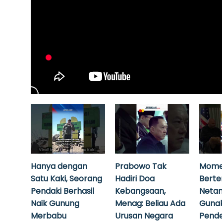
Hanya dengan
Prabowo Tak
Mome
Satu Kaki, Seorang
Hadiri Doa
Bert
Pendaki Berhasil
Kebangsaan,
Neta
Naik Gunung
Menag: Beliau Ada
Guna
Merbabu
Urusan Negara
Pende