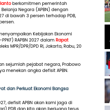
ianto
berkomitmen pemerintah
 Belanja Negara (APBN) dengan
7 di bawah 3 persen terhadap PDB,
persen.
 menyampaikan Kebijakan Ekonomi
EM-PPKF) RAPBN 2027 dalam
Rapat
eks MPR/DPR/DPD RI, Jakarta, Rabu, 20
dan sejumlah pejabat negara, Prabowo
a menekan angka defisit APBN.
yat dan Perkuat Ekonomi Bangsa
2027, defisit APBN akan kami jaga di
ari) PDB dan kita akan berjuang terus