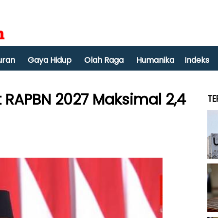
uran
Gaya Hidup
Olah Raga
Humanika
Indeks
t RAPBN 2027 Maksimal 2,4
TE