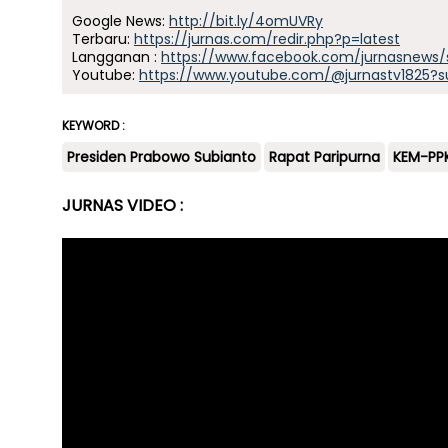
Google News:
http://bit.ly/4omUVRy
Terbaru:
https://jurnas.com/redir.php?p=latest
Langganan :
https://www.facebook.com/jurnasnews/
Youtube:
https://www.youtube.com/@jurnastv1825?s
KEYWORD :
Presiden Prabowo Subianto
Rapat Paripurna
KEM-PP
JURNAS VIDEO :