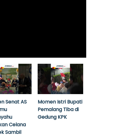
n Senat AS
Momen Istri Bupati
emu
Pemalang Tiba di
nyahu
Gedung KPK
kan Celana
k Sambil