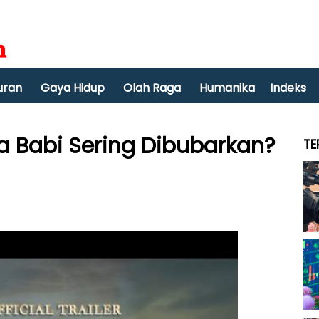
uran
Gaya Hidup
Olah Raga
Humanika
Indeks
 Babi Sering Dibubarkan?
TE