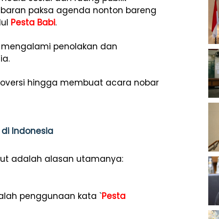
bubaran paksa agenda nonton bareng
dul
Pesta Babi
.
ni mengalami penolakan dan
ia.
roversi hingga membuat acara nobar
 di Indonesia
kut adalah alasan utamanya:
dalah penggunaan kata `
Pesta