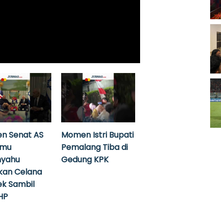
n Senat AS
Momen Istri Bupati
emu
Pemalang Tiba di
nyahu
Gedung KPK
kan Celana
k Sambil
HP