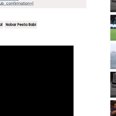
ub_confirmation=1
al
Nobar Pesta Babi