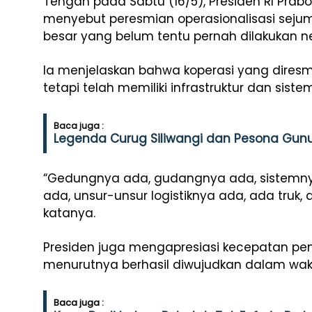
Tengah pada Sabtu (16/5), Presiden RI Pr
menyebut peresmian operasionalisasi sejuml
besar yang belum tentu pernah dilakukan ne
Ia menjelaskan bahwa koperasi yang diresm
tetapi telah memiliki infrastruktur dan sist
Baca juga :
Legenda Curug Siliwangi dan Pesona Gun
“Gedungnya ada, gudangnya ada, sistemn
ada, unsur-unsur logistiknya ada, ada truk, 
katanya.
Presiden juga mengapresiasi kecepatan p
menurutnya berhasil diwujudkan dalam wakt
Baca juga :