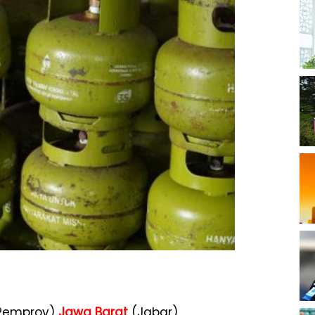
 (Pemprov)
Jawa Barat
(Jabar)