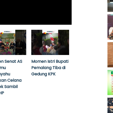
n Senat AS
Momen Istri Bupati
emu
Pemalang Tiba di
nyahu
Gedung KPK
kan Celana
k Sambil
HP