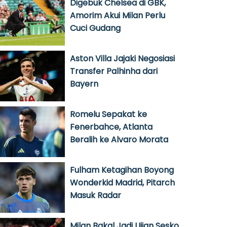
Digebuk Chelsea di GBK,
Amorim Akui Milan Perlu
Cuci Gudang
Aston Villa Jajaki Negosiasi
Transfer Palhinha dari
Bayern
Romelu Sepakat ke
Fenerbahce, Atlanta
Beralih ke Alvaro Morata
Fulham Ketagihan Boyong
Wonderkid Madrid, Pitarch
Masuk Radar
Milan Bakal Jadi Ujian Sesko