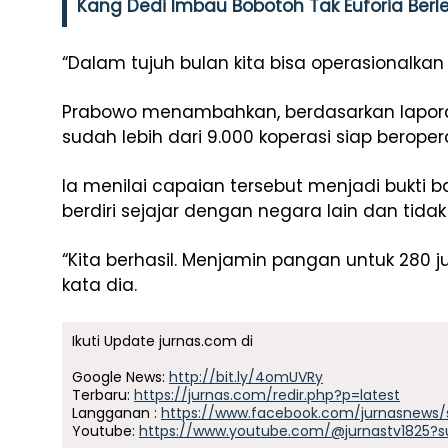
Kang Dedi Imbau Bobotoh Tak Euforia Berl
“Dalam tujuh bulan kita bisa operasionalkan 
Prabowo menambahkan, berdasarkan laporan 
sudah lebih dari 9.000 koperasi siap beroper
Ia menilai capaian tersebut menjadi bukt
berdiri sejajar dengan negara lain dan tida
“Kita berhasil. Menjamin pangan untuk 280 j
kata dia.
Ikuti Update jurnas.com di
Google News:
http://bit.ly/4omUVRy
Terbaru:
https://jurnas.com/redir.php?p=latest
Langganan :
https://www.facebook.com/jurnasnews/
Youtube:
https://www.youtube.com/@jurnastv1825?s