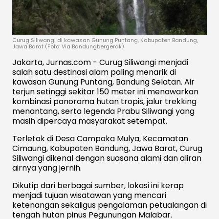
Curug Siliwangi di kawasan Gunung Puntang, Kabupaten Bandung,
Jawa Barat (Foto: Via Bandungbergerak)
Jakarta, Jurnas.com -
Curug Siliwangi
menjadi
salah satu destinasi alam paling menarik di
kawasan
Gunung Puntang
, Bandung Selatan. Air
terjun setinggi sekitar 150 meter ini menawarkan
kombinasi panorama hutan tropis, jalur trekking
menantang, serta legenda Prabu Siliwangi yang
masih dipercaya masyarakat setempat.
Terletak di Desa Campaka Mulya, Kecamatan
Cimaung, Kabupaten Bandung, Jawa Barat, Curug
Siliwangi dikenal dengan suasana alami dan aliran
airnya yang jernih.
Dikutip dari berbagai sumber, lokasi ini kerap
menjadi tujuan wisatawan yang mencari
ketenangan sekaligus pengalaman petualangan di
tengah hutan pinus Pegunungan Malabar.