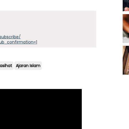
subscribe/
ub_confirmation=1
asihat
Ajaran Islam