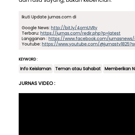
dari rasa sayang, bukan kebencian.
Ikuti Update jurnas.com di
Google News:
http://bit.ly/4omUVRy
Terbaru:
https://jurnas.com/redir.php?p=latest
Langganan :
https://www.facebook.com/jurnasnews/
Youtube:
https://www.youtube.com/@jurnastv1825?s
KEYWORD :
Info Keislaman
Teman atau Sahabat
Memberikan N
JURNAS VIDEO :