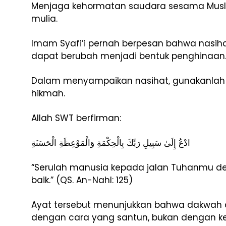
Menjaga kehormatan saudara sesama Musli
mulia.
Imam Syafi’i pernah berpesan bahwa nasih
dapat berubah menjadi bentuk penghinaan
Dalam menyampaikan nasihat, gunakanlah
hikmah.
Allah SWT berfirman:
ادْعُ إِلَىٰ سَبِيلِ رَبِّكَ بِالْحِكْمَةِ وَالْمَوْعِظَةِ الْحَسَنَةِ
“Serulah manusia kepada jalan Tuhanmu d
baik.” (QS. An-Nahl: 125)
Ayat tersebut menunjukkan bahwa dakwah d
dengan cara yang santun, bukan dengan k