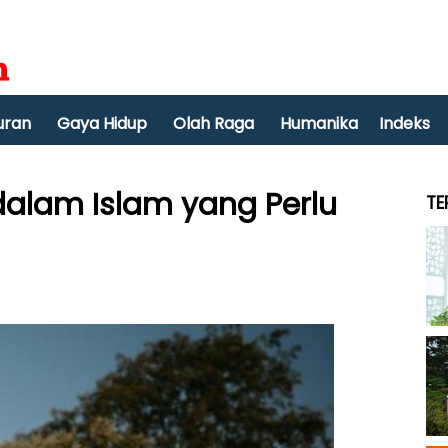
uran
Gaya Hidup
Olah Raga
Humanika
Indeks
alam Islam yang Perlu
TE