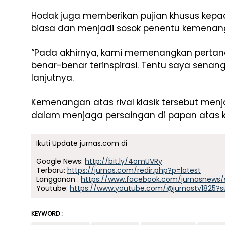
Hodak juga memberikan pujian khusus kepada
biasa dan menjadi sosok penentu kemenang
“Pada akhirnya, kami memenangkan pertand
benar-benar terinspirasi. Tentu saya senang
lanjutnya.
Kemenangan atas rival klasik tersebut menj
dalam menjaga persaingan di papan atas 
Ikuti Update jurnas.com di
Google News:
http://bit.ly/4omUVRy
Terbaru:
https://jurnas.com/redir.php?p=latest
Langganan :
https://www.facebook.com/jurnasnews/
Youtube:
https://www.youtube.com/@jurnastv1825?s
KEYWORD :