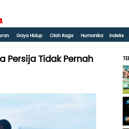
uran
Gaya Hidup
Olah Raga
Humanika
Indeks
ra Persija Tidak Pernah
TE