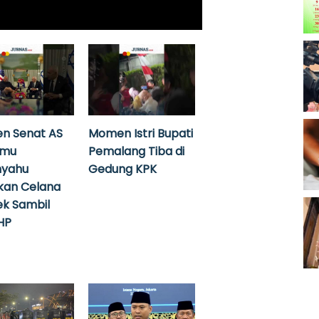
n Senat AS
Momen Istri Bupati
emu
Pemalang Tiba di
nyahu
Gedung KPK
kan Celana
k Sambil
HP