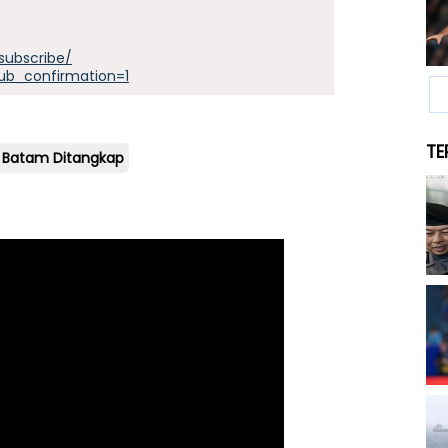
subscribe/
ub_confirmation=1
TE
 Batam Ditangkap