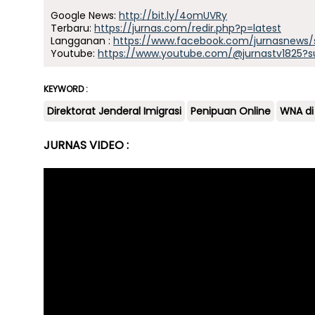
Google News:
http://bit.ly/4omUVRy
Terbaru:
https://jurnas.com/redir.php?p=latest
Langganan :
https://www.facebook.com/jurnasnews/
Youtube:
https://www.youtube.com/@jurnastv1825?s
KEYWORD :
Direktorat Jenderal Imigrasi
Penipuan Online
WNA di
JURNAS VIDEO :