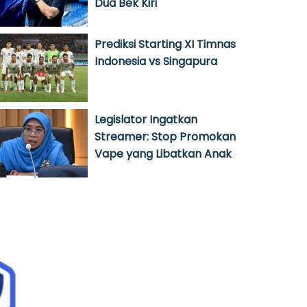
Dua Bek Kiri
Prediksi Starting XI Timnas
Indonesia vs Singapura
Legislator Ingatkan
Streamer: Stop Promokan
Vape yang Libatkan Anak