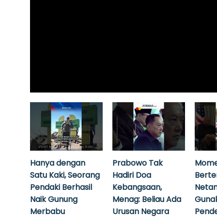
Hanya dengan
Prabowo Tak
Mome
Satu Kaki, Seorang
Hadiri Doa
Bert
Pendaki Berhasil
Kebangsaan,
Neta
Naik Gunung
Menag: Beliau Ada
Guna
Merbabu
Urusan Negara
Pende