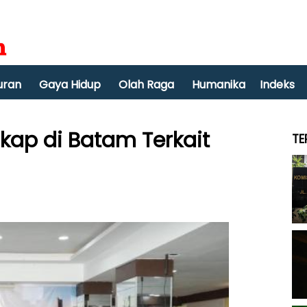
uran
Gaya Hidup
Olah Raga
Humanika
Indeks
kap di Batam Terkait
TE