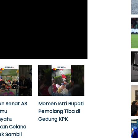
n Senat AS
Momen Istri Bupati
emu
Pemalang Tiba di
nyahu
Gedung KPK
kan Celana
k Sambil