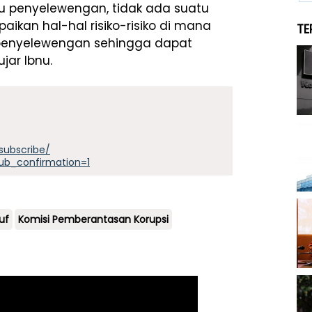
u penyelewengan, tidak ada suatu
kan hal-hal risiko-risiko di mana
TE
ya penyelewengan sehingga dapat
ujar Ibnu.
subscribe/
ub_confirmation=1
uf
Komisi Pemberantasan Korupsi