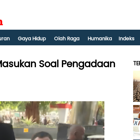
uran
Gaya Hidup
Olah Raga
Humanika
Indeks
 Masukan Soal Pengadaan
TE