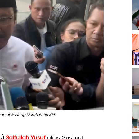
ngan di Gedung Merah Putih KPK.
s)
Saifullah Yusuf
alias Gus Ipul