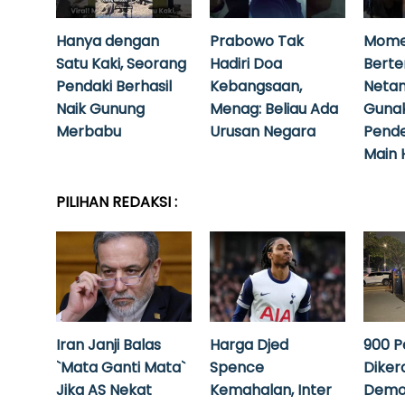
Hanya dengan
Prabowo Tak
Mome
Satu Kaki, Seorang
Hadiri Doa
Bert
Pendaki Berhasil
Kebangsaan,
Neta
Naik Gunung
Menag: Beliau Ada
Guna
Merbabu
Urusan Negara
Pende
Main 
PILIHAN REDAKSI :
Iran Janji Balas
Harga Djed
900 P
`Mata Ganti Mata`
Spence
Diker
Jika AS Nekat
Kemahalan, Inter
Demo