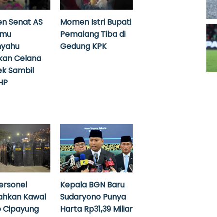
n Senat AS
Momen Istri Bupati
emu
Pemalang Tiba di
nyahu
Gedung KPK
kan Celana
k Sambil
HP
ersonel
Kepala BGN Baru
ahkan Kawal
Sudaryono Punya
 Cipayung
Harta Rp31,39 Miliar