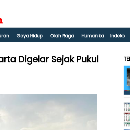
uran
Gaya Hidup
Olah Raga
Humanika
Indeks
arta Digelar Sejak Pukul
TE