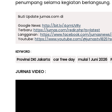
penumpang selama kegiatan berlangsung. 
Ikuti Update jurnas.com di
Google News:
http://bit.ly/4omUVRy
Terbaru:
https://jurnas.com/redir.php?p=latest
Langganan :
https://www.facebook.com/jurnasnews/
Youtube:
https://www.youtube.com/@jurnastv1825?s
KEYWORD :
Provinsi DKI Jakarta
car free day
mulai 1 Juni 2026
JURNAS VIDEO :