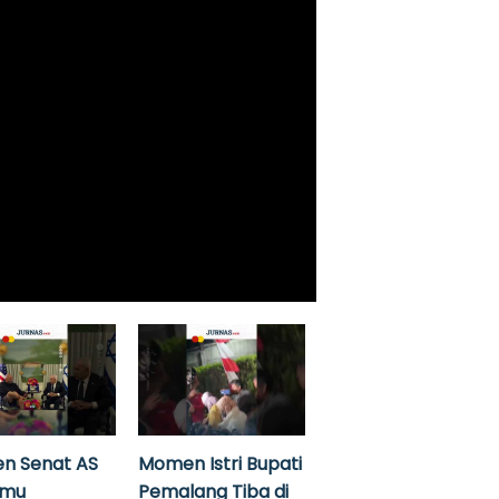
n Senat AS
Momen Istri Bupati
emu
Pemalang Tiba di