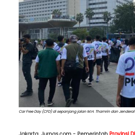
Car Free Day (CFD) di sepanjang jalan M.H. Thamrin dan Jenderal S
Jakarta, Jurnas.com - Pemerintah
Provinsi D