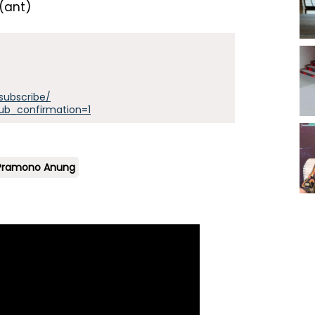
(ant)
subscribe/
ub_confirmation=1
Pramono Anung