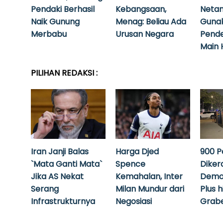
Pendaki Berhasil
Kebangsaan,
Neta
Naik Gunung
Menag: Beliau Ada
Guna
Merbabu
Urusan Negara
Pende
Main 
PILIHAN REDAKSI :
Iran Janji Balas
Harga Djed
900 P
`Mata Ganti Mata`
Spence
Diker
Jika AS Nekat
Kemahalan, Inter
Demo
Serang
Milan Mundur dari
Plus 
Infrastrukturnya
Negosiasi
Grabe