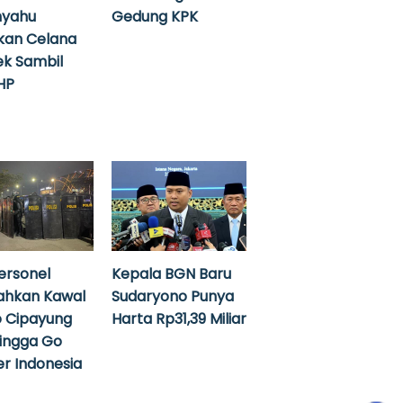
nyahu
Gedung KPK
kan Celana
k Sambil
HP
ersonel
Kepala BGN Baru
ahkan Kawal
Sudaryono Punya
 Cipayung
Harta Rp31,39 Miliar
hingga Go
r Indonesia