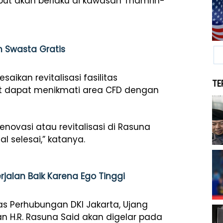
ut akan berlaku di kawasan Thamrin-
 Swasta Gratis
aikan revitalisasi fasilitas
TE
t dapat menikmati area CFD dengan
enovasi atau revitalisasi di Rasuna
 selesai,” katanya.
jalan Baik Karena Ego Tinggi
as Perhubungan DKI Jakarta, Ujang
n H.R. Rasuna Said akan digelar pada