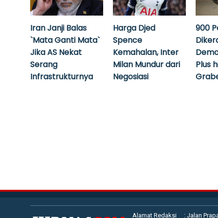
Iran Janji Balas
Harga Djed
900 P
`Mata Ganti Mata`
Spence
Diker
Jika AS Nekat
Kemahalan, Inter
Demo
Serang
Milan Mundur dari
Plus 
Infrastrukturnya
Negosiasi
Grabe
Alamat Redaksi
: Jalan Prap