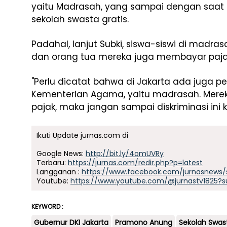
yaitu Madrasah, yang sampai dengan saat
sekolah swasta gratis.
Padahal, lanjut Subki, siswa-siswi di madr
dan orang tua mereka juga membayar pajak
"Perlu dicatat bahwa di Jakarta ada juga p
Kementerian Agama, yaitu madrasah. Mere
pajak, maka jangan sampai diskriminasi ini 
Ikuti Update jurnas.com di
Google News:
http://bit.ly/4omUVRy
Terbaru:
https://jurnas.com/redir.php?p=latest
Langganan :
https://www.facebook.com/jurnasnews/
Youtube:
https://www.youtube.com/@jurnastv1825?s
KEYWORD :
Gubernur DKI Jakarta
Pramono Anung
Sekolah Swast