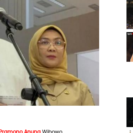
Pramono Anung
Wibowo