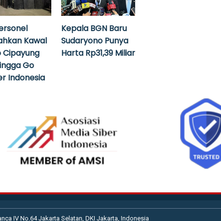
ersonel
Kepala BGN Baru
ahkan Kawal
Sudaryono Punya
 Cipayung
Harta Rp31,39 Miliar
hingga Go
r Indonesia
anca IV No.64 Jakarta Selatan, DKI Jakarta, Indonesia