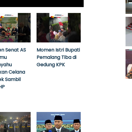
n Senat AS
Momen Istri Bupati
emu
Pemalang Tiba di
nyahu
Gedung KPK
kan Celana
k Sambil
HP