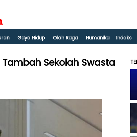
uran
Gaya Hidup
Olah Raga
Humanika
Indeks
 Tambah Sekolah Swasta
TE