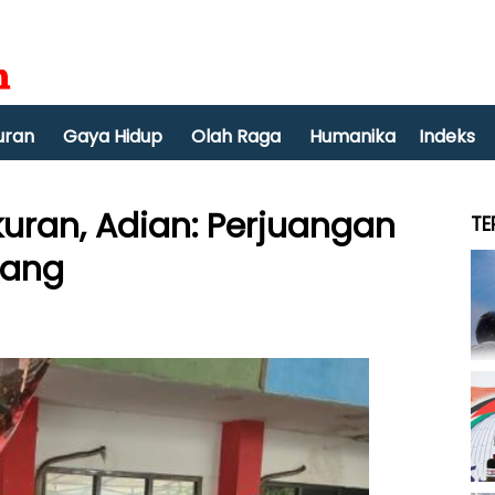
uran
Gaya Hidup
Olah Raga
Humanika
Indeks
uran, Adian: Perjuangan
TE
nang