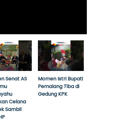
n Senat AS
Momen Istri Bupati
emu
Pemalang Tiba di
nyahu
Gedung KPK
kan Celana
k Sambil
HP