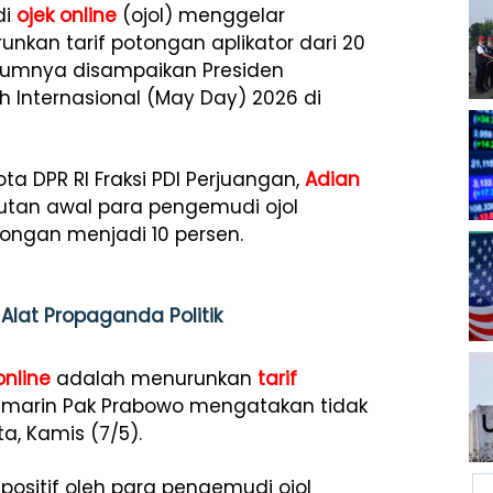
di
ojek online
(ojol) menggelar
nkan tarif potongan aplikator dari 20
belumnya disampaikan Presiden
h Internasional (May Day) 2026 di
ta DPR RI Fraksi PDI Perjuangan,
Adian
tutan awal para pengemudi ojol
ngan menjadi 10 persen.
Alat Propaganda Politik
online
adalah menurunkan
tarif
a kemarin Pak Prabowo mengatakan tidak
ta, Kamis (7/5).
positif oleh para pengemudi ojol