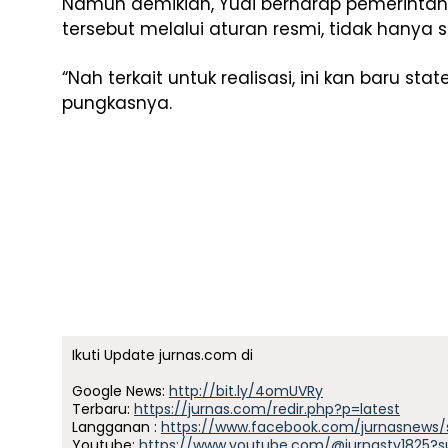
Namun demikian, Yudi berharap pemerintah 
tersebut melalui aturan resmi, tidak hanya 
“Nah terkait untuk realisasi, ini kan baru st
pungkasnya.
Ikuti Update jurnas.com di
Google News:
http://bit.ly/4omUVRy
Terbaru:
https://jurnas.com/redir.php?p=latest
Langganan :
https://www.facebook.com/jurnasnews/
Youtube:
https://www.youtube.com/@jurnastv1825?s