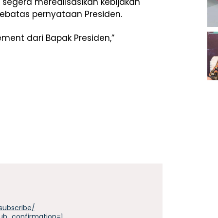
segera merealisasikan kebijakan
sebatas pernyataan Presiden.
atement dari Bapak Presiden,”
subscribe/
ub_confirmation=1