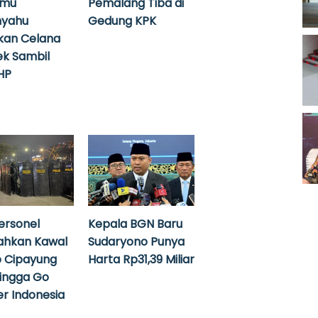
emu
Pemalang Tiba di
nyahu
Gedung KPK
kan Celana
k Sambil
HP
ersonel
Kepala BGN Baru
ahkan Kawal
Sudaryono Punya
 Cipayung
Harta Rp31,39 Miliar
hingga Go
r Indonesia