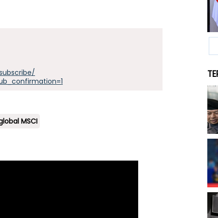
subscribe/
TE
ub_confirmation=1
global MSCI