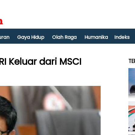
uran
Gaya Hidup
Olah Raga
Humanika
Indeks
 Keluar dari MSCI
TE