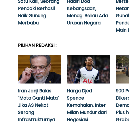
Satu Kaki, Seorang
Hadiri Doa
Bert
Pendaki Berhasil
Kebangsaan,
Neta
Naik Gunung
Menag: Beliau Ada
Guna
Merbabu
Urusan Negara
Pende
Main 
PILIHAN REDAKSI :
Iran Janji Balas
Harga Djed
900 P
`Mata Ganti Mata`
Spence
Diker
Jika AS Nekat
Kemahalan, Inter
Demo
Serang
Milan Mundur dari
Plus 
Infrastrukturnya
Negosiasi
Grabe