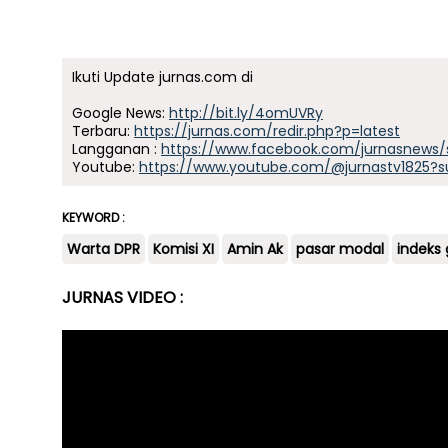
Ikuti Update jurnas.com di
Google News:
http://bit.ly/4omUVRy
Terbaru:
https://jurnas.com/redir.php?p=latest
Langganan :
https://www.facebook.com/jurnasnews/
Youtube:
https://www.youtube.com/@jurnastv1825?s
KEYWORD :
Warta DPR
Komisi XI
Amin Ak
pasar modal
indeks 
JURNAS VIDEO :