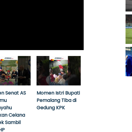
n Senat AS
Momen Istri Bupati
emu
Pemalang Tiba di
nyahu
Gedung KPK
kan Celana
k Sambil
HP