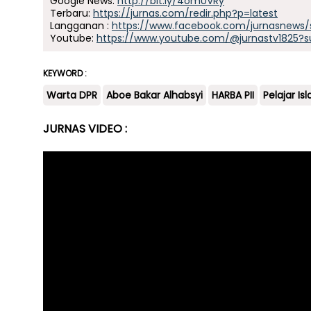
Google News:
http://bit.ly/4omUVRy
Terbaru:
https://jurnas.com/redir.php?p=latest
Langganan :
https://www.facebook.com/jurnasnews/
Youtube:
https://www.youtube.com/@jurnastv1825?s
KEYWORD :
Warta DPR
Aboe Bakar Alhabsyi
HARBA PII
Pelajar Is
JURNAS VIDEO :