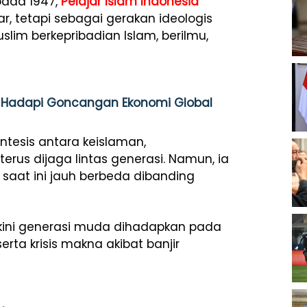
 pada 1947,
Pelajar Islam Indonesia
r, tetapi sebagai gerakan ideologis
im berkepribadian Islam, berilmu,
an Hadapi Goncangan Ekonomi Global
intesis antara keislaman,
erus dijaga lintas generasi. Namun, ia
saat ini jauh berbeda dibanding
, kini generasi muda dihadapkan pada
serta krisis makna akibat banjir