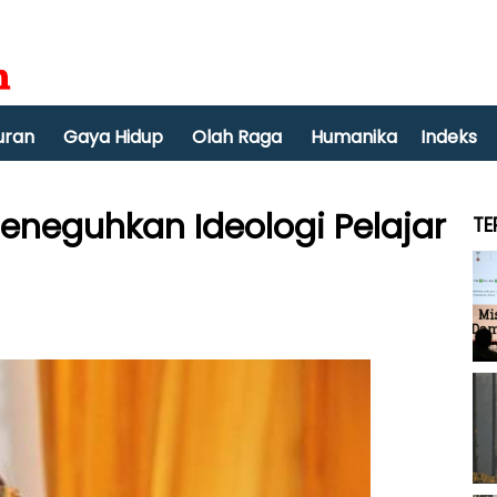
uran
Gaya Hidup
Olah Raga
Humanika
Indeks
 Meneguhkan Ideologi Pelajar
TE