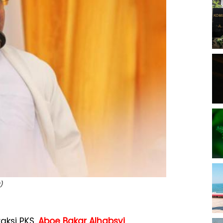
)
aksi PKS,
Aboe Bakar Alhabsyi
,