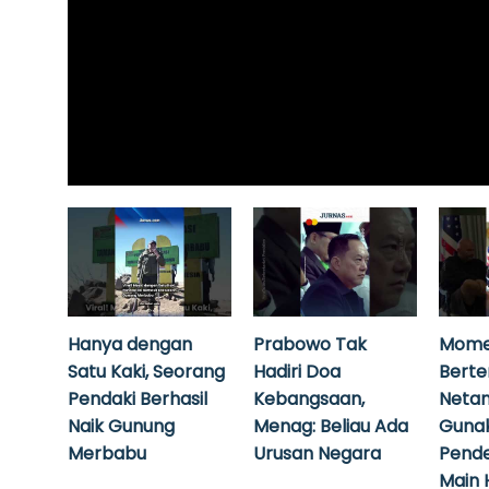
Hanya dengan
Prabowo Tak
Mome
Satu Kaki, Seorang
Hadiri Doa
Bert
Pendaki Berhasil
Kebangsaan,
Neta
Naik Gunung
Menag: Beliau Ada
Guna
Merbabu
Urusan Negara
Pende
Main 