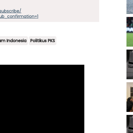
subscribe/
ub_confirmation=1
lam Indonesia
Politikus PKS