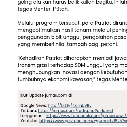
going dia kan harus balik kuliah begitu, ini
tegas Menteri Iftitah.
Melalui program tersebut, para Patriot di
mengoptimalkan hasil tanam melalui penin
penggunaan bibit unggul, pengolahan pasc
yang memberi nilai tambah bagi petani.
“Kehadiran Patriot diharapkan menjadi ja
transmigrasi terhadap SDM unggul yang 
menghubungkan inovasi dengan kebutuhan
tumbuhnya ekonomi kawasan,” tegas Menteri 
Ikuti Update jurnas.com di
Google News:
http://bit.ly/4omUVRy
Terbaru:
https://jurnas.com/redir.php?p=latest
Langganan :
https://www.facebook.com/jurnasnews/
Youtube:
https://www.youtube.com/@jurnastv1825?s