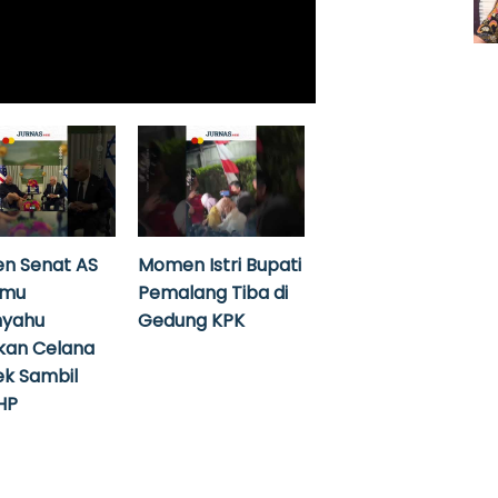
n Senat AS
Momen Istri Bupati
emu
Pemalang Tiba di
nyahu
Gedung KPK
kan Celana
k Sambil
HP