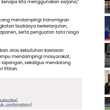
lah kenapa kita menggunakan sarjana,”
rancang mendampingi transmigran
gkatan budidaya berkelanjutan,
apanen, serta penguatan tata niaga
waban atas kebutuhan kawasan
mampu mendampingi masyarakat,
 lapangan, sekaligus mendorong
Iftitah.
subscribe/
ub_confirmation=1