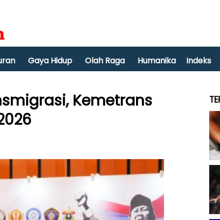
uran
Gaya Hidup
Olah Raga
Humanika
Indeks
nsmigrasi, Kemetrans
TE
 2026