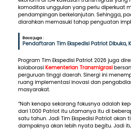
ekonomi di 154 kawasan transmigrasi yang
komoditas unggulan yang perlu diperkuat mela
pendampingan berkelanjutan. Sehingga, pad
diarahkan memasuki tahap penguatan implem
Baca juga :
Pendaftaran Tim Ekspedisi Patriot Dibuka
Program Tim Ekspedisi Patriot 2026 juga dir
kolaborasi
Kementerian Transmigrasi
bersam
perguruan tinggi daerah. Sinergi ini mene
ruang implementasi inovasi dan pengabdi
masyarakat.
“Nah kenapa sekarang fokusnya adalah kepa
dari 1.000 Patriot itu utamanya itu di bebe
satu tahun. Jadi Tim Ekspedisi Patriot akan
dampaknya akan lebih nyata begitu. Jadi i