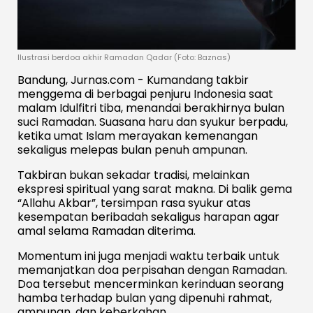
Ilustrasi berdoa akhir Ramadan Qadar (Foto: Baznas)
Bandung, Jurnas.com -
Kumandang
takbir
menggema
di
berbagai
penjuru
Indonesia
saat
malam
Idulfitri
tiba,
menandai
berakhirnya
bulan
suci
Ramadan
.
Suasana
haru
dan
syukur
berpadu,
ketika
umat
Islam
merayakan
kemenangan
sekaligus
melepas
bulan
penuh
ampunan.
Takbiran
bukan
sekadar
tradisi,
melainkan
ekspresi
spiritual
yang
sarat
makna.
Di
balik
gema
“
Allahu
Akbar”,
tersimpan
rasa
syukur
atas
kesempatan
beribadah
sekaligus
harapan
agar
amal
selama
Ramadan
diterima.
Momentum
ini
juga
menjadi
waktu
terbaik
untuk
memanjatkan
doa
perpisahan
dengan
Ramadan.
Doa
tersebut
mencerminkan
kerinduan
seorang
hamba
terhadap
bulan
yang
dipenuhi
rahmat,
ampunan,
dan
keberkahan.