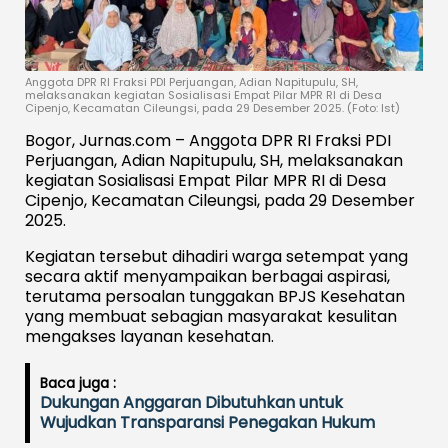
Anggota DPR RI Fraksi PDI Perjuangan, Adian Napitupulu, SH,
melaksanakan kegiatan Sosialisasi Empat Pilar MPR RI di Desa
Cipenjo, Kecamatan Cileungsi, pada 29 Desember 2025. (Foto: Ist)
Bogor, Jurnas.com
– Anggota DPR RI Fraksi PDI
Perjuangan,
Adian Napitupulu, SH
, melaksanakan
kegiatan
Sosialisasi Empat Pilar MPR RI
di
Desa
Cipenjo, Kecamatan Cileungsi
, pada
29 Desember
2025
.
Kegiatan tersebut dihadiri warga setempat yang
secara aktif menyampaikan berbagai aspirasi,
terutama persoalan
tunggakan BPJS Kesehatan
yang membuat sebagian masyarakat kesulitan
mengakses layanan kesehatan.
Baca juga :
Dukungan Anggaran Dibutuhkan untuk
Wujudkan Transparansi Penegakan Hukum