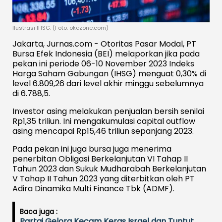
Ilustrasi IHSG. (Foto: okezone.com)
Jakarta, Jurnas.com - Otoritas Pasar Modal, PT
Bursa Efek Indonesia (BEI) melaporkan jika pada
pekan ini periode 06-10 November 2023 Indeks
Harga Saham Gabungan (IHSG) menguat 0,30% di
level 6.809,26 dari level akhir minggu sebelumnya
di 6.788,5.
Investor asing melakukan penjualan bersih senilai
Rp1,35 triliun. Ini mengakumulasi capital outflow
asing mencapai Rp15,46 triliun sepanjang 2023.
Pada pekan ini juga bursa juga menerima
penerbitan Obligasi Berkelanjutan VI Tahap II
Tahun 2023 dan Sukuk Mudharabah Berkelanjutan
V Tahap II Tahun 2023 yang diterbitkan oleh PT
Adira Dinamika Multi Finance Tbk (ADMF).
Baca juga :
Partai Gelora Kecam Keras Israel dan Tuntut