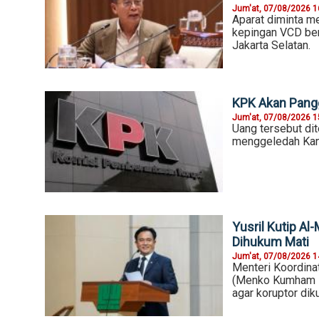
Jum'at, 07/08/2026 1
Aparat diminta me
kepingan VCD ber
Jakarta Selatan.
KPK Akan Pangg
Jum'at, 07/08/2026 1
Uang tersebut dit
menggeledah Kant
Yusril Kutip Al
Dihukum Mati
Jum'at, 07/08/2026 1
Menteri Koordina
(Menko Kumham I
agar koruptor di