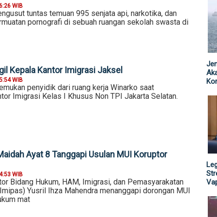
6:26 WIB
ngusut tuntas temuan 995 senjata api, narkotika, dan
muatan pornografi di sebuah ruangan sekolah swasta di
Jen
il Kepala Kantor Imigrasi Jaksel
Ak
5:54 WIB
Kor
emukan penyidik dari ruang kerja Winarko saat
or Imigrasi Kelas I Khusus Non TPI Jakarta Selatan.
-Maidah Ayat 8 Tanggapi Usulan MUI Koruptor
Leg
St
4:53 WIB
tor Bidang Hukum, HAM, Imigrasi, dan Pemasyarakatan
Vap
mipas) Yusril Ihza Mahendra menanggapi dorongan MUI
kukum mat