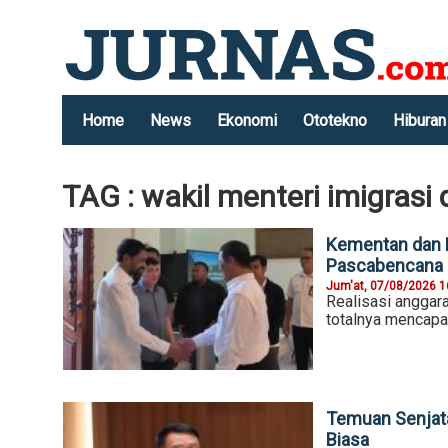
Home
News
Ekonomi
Ototekno
Hiburan
TAG : wakil menteri imigras
Kementan dan 
Pascabencana
Jum'at, 07/08/2026 1
Realisasi anggar
totalnya mencapai
Temuan Senjata
Biasa