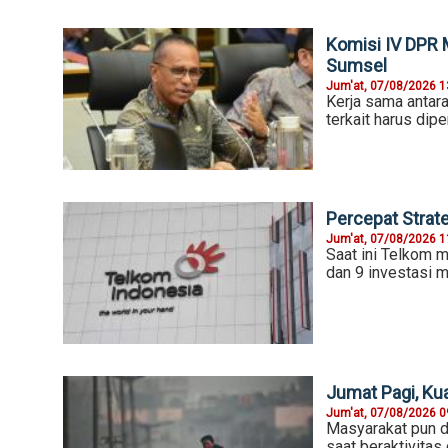
Komisi IV DPR 
Sumsel
Jum'at, 07/08/2026 1
Kerja sama antara
terkait harus dipe
Percepat Strat
Jum'at, 07/08/2026 1
Saat ini Telkom m
dan 9 investasi m
Jumat Pagi, Ku
Jum'at, 07/08/2026 0
Masyarakat pun d
saat beraktivitas 