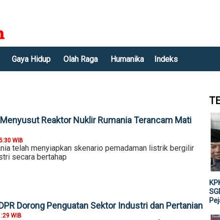
Gaya Hidup
Olah Raga
Humanika
Indeks
T
Menyusut Reaktor Nuklir Rumania Terancam Mati
5:30 WIB
ia telah menyiapkan skenario pemadaman listrik bergilir
stri secara bertahap
KPK
SGD
Pe
DPR Dorong Penguatan Sektor Industri dan Pertanian
1:29 WIB