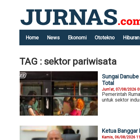
Home
News
Ekonomi
Ototekno
Hiburan
TAG : sektor pariwisata
Sungai Danube 
Total
Jum'at, 07/08/2026 0
Pemerintah Ruman
untuk sektor indu
Ketua Banggar 
Kamis, 06/08/2026 1