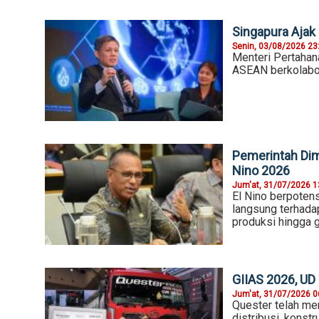
Singapura Aja
Senin, 03/08/2026 23
Menteri Pertahan
ASEAN berkolabor
Pemerintah Dim
Nino 2026
Jum'at, 31/07/2026 1
El Nino berpoten
langsung terhada
produksi hingga 
GIIAS 2026, UD
Jum'at, 31/07/2026 0
Quester telah menj
distribusi, konst