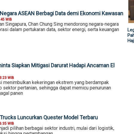
k Negara ASEAN Berbagi Data demi Ekonomi Kawasan
:45 WIB
an Singapura, Chan Chung Sing mendorong negara-negara
asi dalam pertukaran data, sektor energi, serta keuangan
Leg
Pah
Haj
inta Siapkan Mitigasi Darurat Hadapi Ancaman El
3:23 WIB
si menimbulkan kekeringan ekstrem yang berdampak
p sektor pertanian, sehingga dapat memicu penurunan
gagal panen
 Trucks Luncurkan Quester Model Terbaru
6:35 WIB
adi pilihan berbagai sektor industri, mulai dari logistik,
ruksi hingga pertambangan