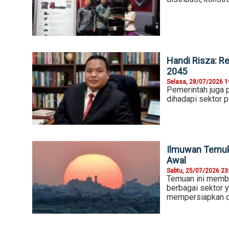
Handi Risza: R
2045
Selasa, 28/07/2026 1
Pemerintah juga 
dihadapi sektor p
Ilmuwan Temuka
Awal
Sabtu, 25/07/2026 23
Temuan ini membuk
berbagai sektor y
mempersiapkan d