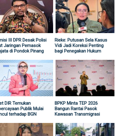
isi III DPR Desak Polisi
Rieke: Putusan Sela Kasus
ut Jaringan Pemasok
Vidi Jadi Koreksi Penting
jata di Pondok Pinang
bagi Penegakan Hukum
et DIR Temukan
BPKP Minta TEP 2026
ercayaan Publik Mulai
Bangun Rantai Pasok
ncul terhadap BGN
Kawasan Transmigrasi