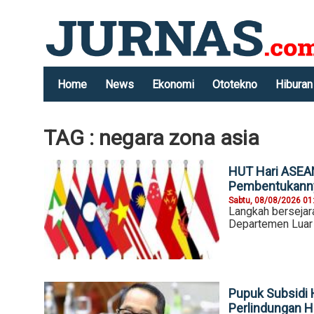
Home
News
Ekonomi
Ototekno
Hiburan
TAG : negara zona asia
HUT Hari ASEAN
Pembentukann
Sabtu, 08/08/2026 01
Langkah bersejara
Departemen Luar 
Pupuk Subsidi 
Perlindungan 