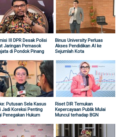
isi III DPR Desak Polisi
Binus University Perluas
ut Jaringan Pemasok
Akses Pendidikan AI ke
jata di Pondok Pinang
Sejumlah Kota
ke: Putusan Sela Kasus
Riset DIR Temukan
i Jadi Koreksi Penting
Kepercayaan Publik Mulai
gi Penegakan Hukum
Muncul terhadap BGN