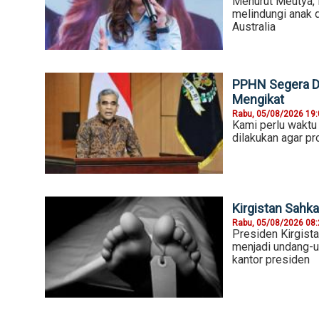
Menurut Meutya,
melindungi anak d
Australia
PPHN Segera Di
Mengikat
Rabu, 05/08/2026 19
Kami perlu waktu
dilakukan agar p
Kirgistan Sahk
Rabu, 05/08/2026 08
Presiden Kirgist
menjadi undang-u
kantor presiden