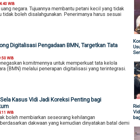
4:40 WIB
 uang negara. Tujuannya membantu petani kecil yang tidak
u tidak boleh disalahgunakan. Penerimanya harus sesuai
Kom
ong Digitalisasi Pengadaan BMN, Targetkan Tata
Us
Sen
9:50 WIB
enegaskan komitmennya untuk memperkuat tata kelola
ra (BMN) melalui penerapan digitalisasi yang terintegrasi.
Sela Kasus Vidi Jadi Koreksi Penting bagi
kum
Rie
Vid
4:11 WIB
ak boleh membiarkan seseorang kehilangan
ba
berdasarkan dakwaan yang kemudian dinyatakan batal demi