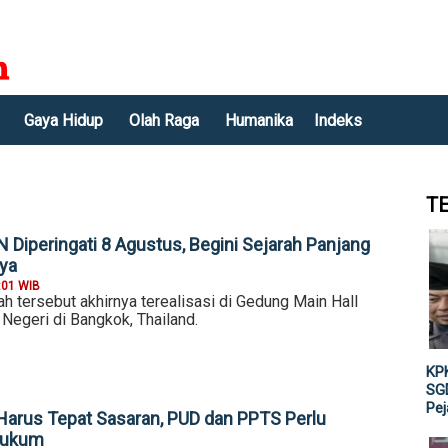
Gaya Hidup
Olah Raga
Humanika
Indeks
T
 Diperingati 8 Agustus, Begini Sejarah Panjang
ya
:01 WIB
h tersebut akhirnya terealisasi di Gedung Main Hall
Negeri di Bangkok, Thailand.
KPK
SGD
Pe
Harus Tepat Sasaran, PUD dan PPTS Perlu
Hukum