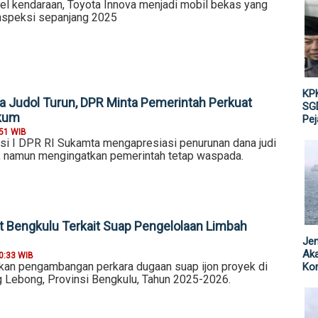
l kendaraan, Toyota Innova menjadi mobil bekas yang
inspeksi sepanjang 2025
KPK
a Judol Turun, DPR Minta Pemerintah Perkuat
SGD
kum
Pe
:51 WIB
si I DPR RI Sukamta mengapresiasi penurunan dana judi
, namun mengingatkan pemerintah tetap waspada.
 Bengkulu Terkait Suap Pengelolaan Limbah
Jen
Ak
0:33 WIB
kan pengambangan perkara dugaan suap ijon proyek di
Kor
 Lebong, Provinsi Bengkulu, Tahun 2025-2026.