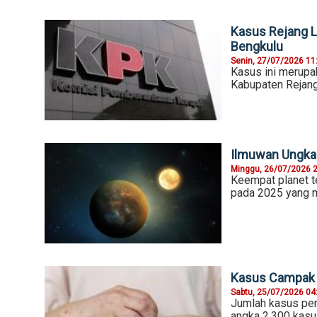
Kasus Rejang L
Bengkulu
Senin, 27/07/2026 11
Kasus ini merupa
Kabupaten Rejang
Ilmuwan Ungkap 
Minggu, 26/07/2026 
Keempat planet t
pada 2025 yang me
Kasus Campak 
Sabtu, 25/07/2026 04
Jumlah kasus pen
angka 2.300 kasu