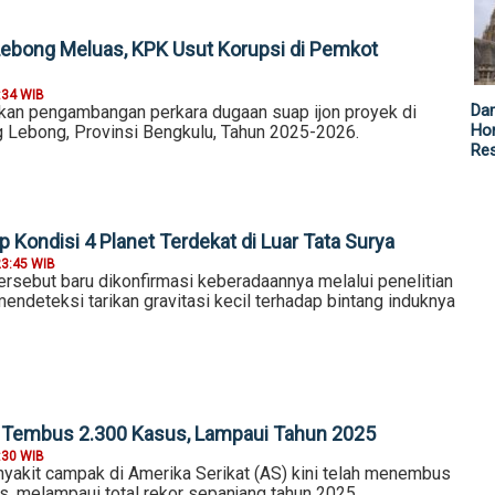
ebong Meluas, KPK Usut Korupsi di Pemkot
:34 WIB
Da
kan pengambangan perkara dugaan suap ijon proyek di
Hor
 Lebong, Provinsi Bengkulu, Tahun 2025-2026.
Re
Kondisi 4 Planet Terdekat di Luar Tata Surya
23:45 WIB
ersebut baru dikonfirmasi keberadaannya melalui penelitian
ndeteksi tarikan gravitasi kecil terhadap bintang induknya
Tembus 2.300 Kasus, Lampaui Tahun 2025
:30 WIB
yakit campak di Amerika Serikat (AS) kini telah menembus
s, melampaui total rekor sepanjang tahun 2025.