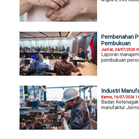
Pembenahan PT
Pembukuan
Jum'at, 24/07/2026 0
Laporan manajeme
pembukuan period
Industri Manuf
Kamis, 16/07/2026 1
Badan Ketenagake
manufaktur Jerma