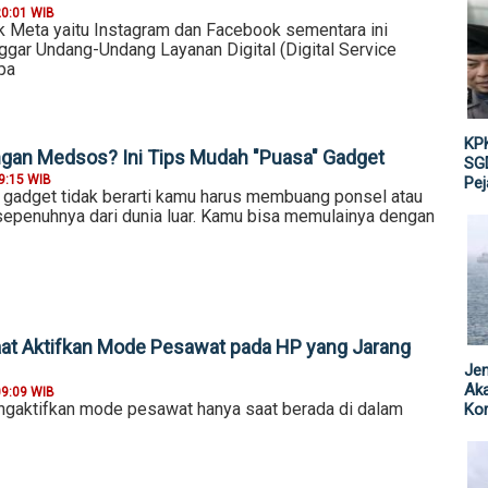
20:01 WIB
ik Meta yaitu Instagram dan Facebook sementara ini
ggar Undang-Undang Layanan Digital (Digital Service
pa
KPK
gan Medsos? Ini Tips Mudah "Puasa" Gadget
SGD
9:15 WIB
Pe
gadget tidak berarti kamu harus membuang ponsel atau
 sepenuhnya dari dunia luar. Kamu bisa memulainya dengan
at Aktifkan Mode Pesawat pada HP yang Jarang
Jen
Ak
09:09 WIB
gaktifkan mode pesawat hanya saat berada di dalam
Kor