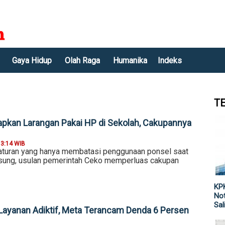
Gaya Hidup
Olah Raga
Humanika
Indeks
T
apkan Larangan Pakai HP di Sekolah, Cakupannya
13:14 WIB
aturan yang hanya membatasi penggunaan ponsel saat
gsung, usulan pemerintah Ceko memperluas cakupan
KPK
Not
Sal
Layanan Adiktif, Meta Terancam Denda 6 Persen