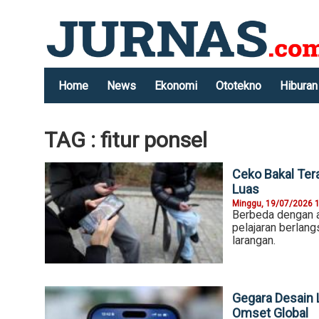
Home
News
Ekonomi
Ototekno
Hiburan
TAG : fitur ponsel
Ceko Bakal Ter
Luas
Minggu, 19/07/2026 
Berbeda dengan 
pelajaran berlan
larangan.
Gegara Desain 
Omset Global