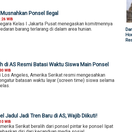
Musnahkan Ponsel Ilegal
1:26 WIB
egara Kelas I Jakarta Pusat menegaskan komitmennya
daran barang terlarang di dalam area hunian.
Da
Hor
Re
h di AS Resmi Batasi Waktu Siswa Main Ponsel
:30 WIB
 Los Angeles, Amerika Serikat resmi mengesahkan
engatur batasan waktu layar (screen time) siswa selama
elas.
l Jadul Jadi Tren Baru di AS, Wajib Diikuti!
:10 WIB
erika Serikat beralih dari ponsel pintar ke ponsel lipat
ebaskan diri dari kecanduan media sosial.