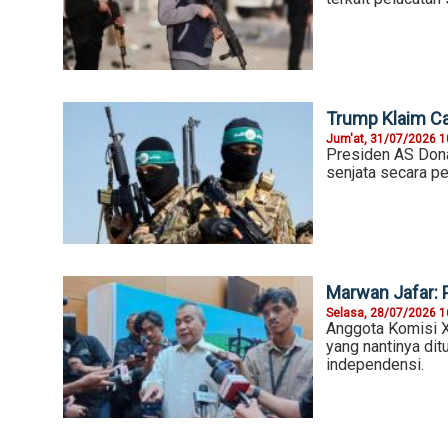
Trump Klaim Ca
Jum'at, 31/07/2026 1
Presiden AS Don
senjata secara p
Marwan Jafar: 
Selasa, 28/07/2026 1
Anggota Komisi 
yang nantinya di
independensi.