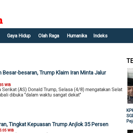
Gaya Hidup
Olah Raga
Humanika
Indeks
T
 Besar-besaran, Trump Klaim Iran Minta Jalur
:35 WIB
 Serikat (AS) Donald Trump, Selasa (4/8) mengatakan Selat
ali dibuka "dalam waktu sangat dekat"
KPK
SGD
Pe
ran, Tingkat Kepuasan Trump Anjlok 35 Persen
5:05 WIB