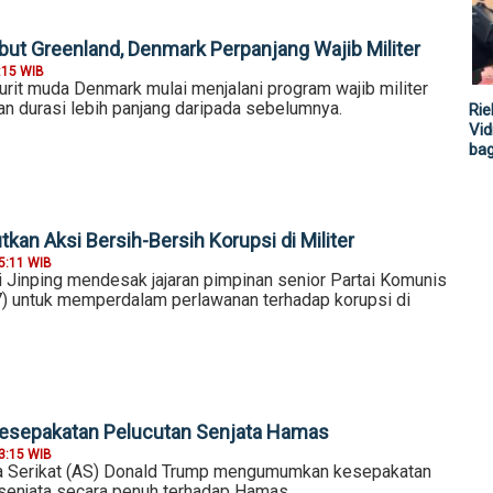
but Greenland, Denmark Perpanjang Wajib Militer
:15 WIB
jurit muda Denmark mulai menjalani program wajib militer
an durasi lebih panjang daripada sebelumnya.
Rie
Vid
ba
utkan Aksi Bersih-Bersih Korupsi di Militer
5:11 WIB
i Jinping mendesak jajaran pimpinan senior Partai Komunis
) untuk memperdalam perlawanan terhadap korupsi di
esepakatan Pelucutan Senjata Hamas
3:15 WIB
a Serikat (AS) Donald Trump mengumumkan kesepakatan
n senjata secara penuh terhadap Hamas