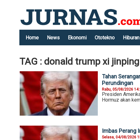
Home
News
Ekonomi
Ototekno
Hiburan
TAG : donald trump xi jinping
Tahan Serangan
Perundingan
Rabu, 05/08/2026 14
Presiden Amerika
Hormuz akan kemb
Imbas Perang I
Selasa, 04/08/2026 1