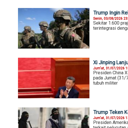
Trump Ingin Re
Senin, 03/08/2026 23
Sekitar 1.600 pra
terintegrasi deng
Xi Jinping Lanj
Jum'at, 31/07/2026 1
Presiden China X
pada Jumat (31/7
tubuh militer
Trump Teken K
Jum'at, 31/07/2026 1
Presiden Amerik
terkait pelucuta