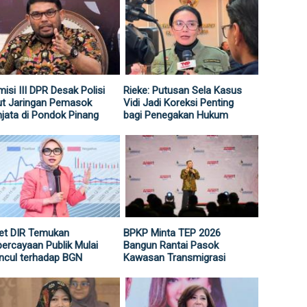
isi III DPR Desak Polisi
Rieke: Putusan Sela Kasus
ut Jaringan Pemasok
Vidi Jadi Koreksi Penting
jata di Pondok Pinang
bagi Penegakan Hukum
et DIR Temukan
BPKP Minta TEP 2026
ercayaan Publik Mulai
Bangun Rantai Pasok
ncul terhadap BGN
Kawasan Transmigrasi