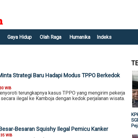
Gaya Hidup
Olah Raga
Humanika
Indeks
T
 Minta Strategi Baru Hadapi Modus TPPO Berkedok
:30 WIB
enyoroti terungkapnya kasus TPPO yang mengirim pekerja
 secara ilegal ke Kamboja dengan kedok perjalanan wisata.
KPK
SGD
Pe
 Besar-Besaran Squishy Ilegal Pemicu Kanker
:35 WIB