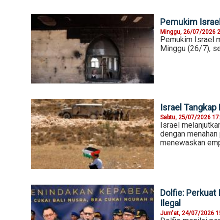
Pemukim Israel 
Minggu, 26/07/2026 
Pemukim Israel m
Minggu (26/7), se
Israel Tangkap 
Sabtu, 25/07/2026 17
Israel melanjutka
dengan menahan 
menewaskan emp
Dolfie: Perkuat
Ilegal
Jum'at, 24/07/2026 1