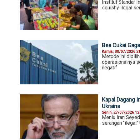
Institut Standar 
squishy ilegal sen
Bea Cukai Gaga
Kamis, 30/07/2026 2
Metode ini dipili
operasionalnya 
negatif
Kapal Dagang Ir
Ukraina
Senin, 27/07/2026 12
Menlu Iran Seyed
serangan "ilegal"