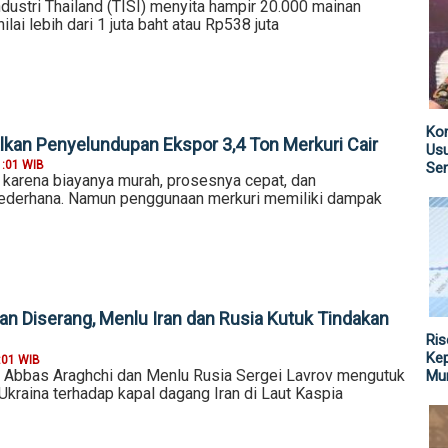
Industri Thailand (TISI) menyita hampir 20.000 mainan
ilai lebih dari 1 juta baht atau Rp538 juta
Kom
lkan Penyelundupan Ekspor 3,4 Ton Merkuri Cair
Us
1:01 WIB
Sen
h karena biayanya murah, prosesnya cepat, dan
sederhana. Namun penggunaan merkuri memiliki dampak
an Diserang, Menlu Iran dan Rusia Kutuk Tindakan
Ris
Kep
:01 WIB
 Abbas Araghchi dan Menlu Rusia Sergei Lavrov mengutuk
Mu
 Ukraina terhadap kapal dagang Iran di Laut Kaspia