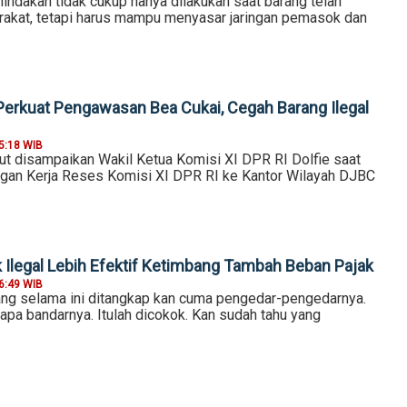
nindakan tidak cukup hanya dilakukan saat barang telah
rakat, tetapi harus mampu menyasar jaringan pemasok dan
Perkuat Pengawasan Bea Cukai, Cegah Barang Ilegal
5:18 WIB
t disampaikan Wakil Ketua Komisi XI DPR RI Dolfie saat
gan Kerja Reses Komisi XI DPR RI ke Kantor Wilayah DJBC
 Ilegal Lebih Efektif Ketimbang Tambah Beban Pajak
6:49 WIB
 yang selama ini ditangkap kan cuma pengedar-pengedarnya.
apa bandarnya. Itulah dicokok. Kan sudah tahu yang