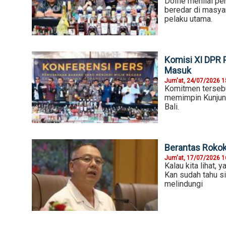
Dolfie menilai pe
beredar di masya
pelaku utama.
Komisi XI DPR 
Masuk
Jum'at, 24/07/2026 1
Komitmen tersebu
memimpin Kunjun
Bali.
Berantas Rokok
Jum'at, 17/07/2026 1
Kalau kita lihat,
Kan sudah tahu si
melindungi