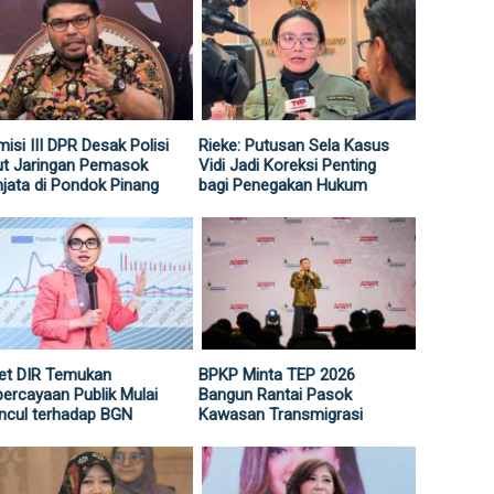
isi III DPR Desak Polisi
Rieke: Putusan Sela Kasus
ut Jaringan Pemasok
Vidi Jadi Koreksi Penting
jata di Pondok Pinang
bagi Penegakan Hukum
et DIR Temukan
BPKP Minta TEP 2026
ercayaan Publik Mulai
Bangun Rantai Pasok
ncul terhadap BGN
Kawasan Transmigrasi