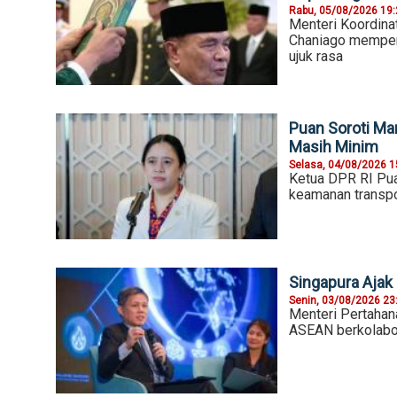
Rabu, 05/08/2026 19
Menteri Koordina
Chaniago mempers
ujuk rasa
Puan Soroti Mar
Masih Minim
Selasa, 04/08/2026 1
Ketua DPR RI Pua
keamanan transpor
Singapura Aja
Senin, 03/08/2026 23
Menteri Pertahan
ASEAN berkolabor