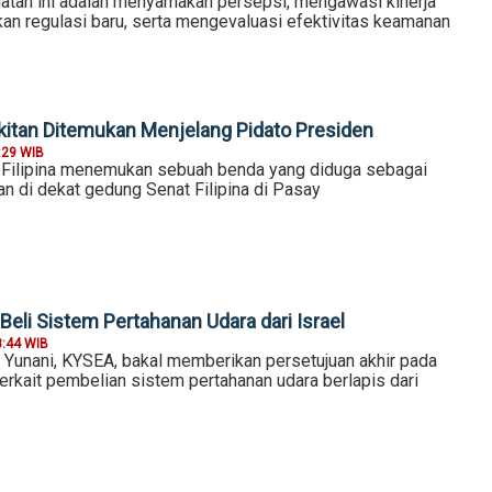
iatan ini adalah menyamakan persepsi, mengawasi kinerja
n regulasi baru, serta mengevaluasi efektivitas keamanan
itan Ditemukan Menjelang Pidato Presiden
:29 WIB
 Filipina menemukan sebuah benda yang diduga sebagai
tan di dekat gedung Senat Filipina di Pasay
Beli Sistem Pertahanan Udara dari Israel
8:44 WIB
unani, KYSEA, bakal memberikan persetujuan akhir pada
terkait pembelian sistem pertahanan udara berlapis dari