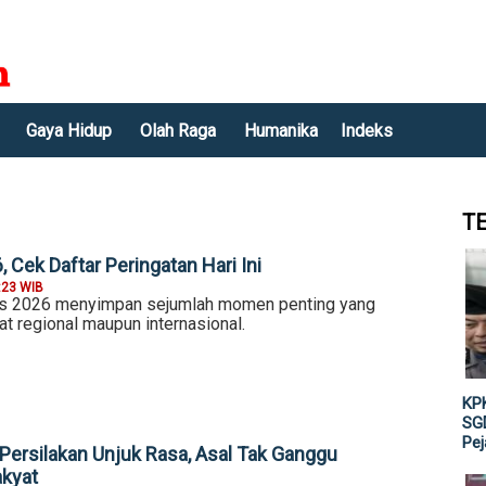
Gaya Hidup
Olah Raga
Humanika
Indeks
T
 Cek Daftar Peringatan Hari Ini
:23 WIB
us 2026 menyimpan sejumlah momen penting yang
kat regional maupun internasional.
KPK
SGD
Pe
ersilakan Unjuk Rasa, Asal Tak Ganggu
akyat