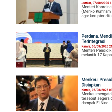
Jum'at, 07/08/2026 1
Menteri Koordina
(Menko Kumham I
agar koruptor di
Perdana, Mendi
Terintegrasi
Kamis, 06/08/2026 2
Menteri Pendidik
melantik 17 Kepa
Menkeu: Presid
Disiapkan
Kamis, 06/08/2026 0
Menkeu mengataka
tersebut segera d
dampak El Nino