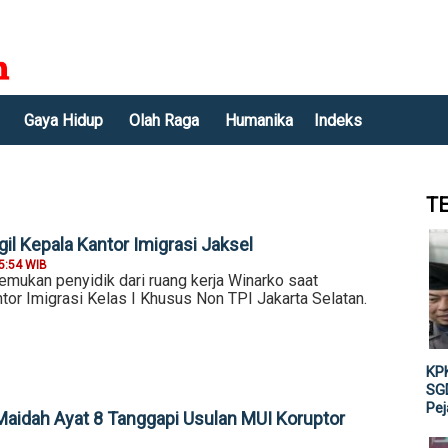
Gaya Hidup
Olah Raga
Humanika
Indeks
T
il Kepala Kantor Imigrasi Jaksel
5:54 WIB
emukan penyidik dari ruang kerja Winarko saat
or Imigrasi Kelas I Khusus Non TPI Jakarta Selatan.
KPK
SGD
Pe
-Maidah Ayat 8 Tanggapi Usulan MUI Koruptor