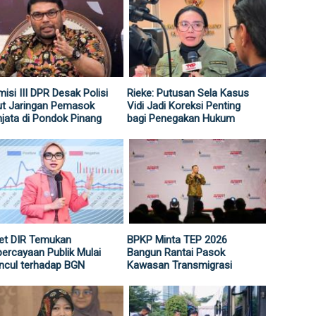
isi III DPR Desak Polisi
Rieke: Putusan Sela Kasus
ut Jaringan Pemasok
Vidi Jadi Koreksi Penting
jata di Pondok Pinang
bagi Penegakan Hukum
et DIR Temukan
BPKP Minta TEP 2026
ercayaan Publik Mulai
Bangun Rantai Pasok
ncul terhadap BGN
Kawasan Transmigrasi