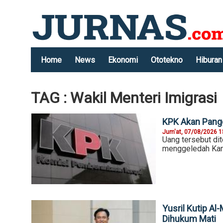
Home
News
Ekonomi
Ototekno
Hiburan
TAG : Wakil Menteri Imigrasi
KPK Akan Pangg
Jum'at, 07/08/2026 1
Uang tersebut dit
menggeledah Kant
Yusril Kutip Al
Dihukum Mati