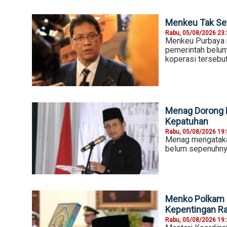
Menkeu Tak Set
Rabu, 05/08/2026 23
Menkeu Purbaya m
pemerintah belum
koperasi tersebu
Menag Dorong E
Kepatuhan
Rabu, 05/08/2026 19
Menag mengatakan
belum sepenuhny
Menko Polkam P
Kepentingan R
Rabu, 05/08/2026 19