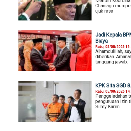
Menteri Koordina
Chaniago mempers
ujuk rasa
Jadi Kepala BPM
Biaya
Rabu, 05/08/2026 16
Alhamdulillah, s
diberikan. Amanah
tanggung jawab.
KPK Sita SGD 8
Rabu, 05/08/2026 14
Penggeledahan te
pengurusan izin 
Silmy Karim