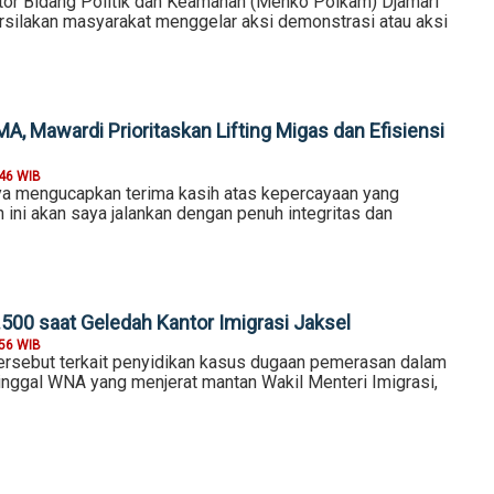
tor Bidang Politik dan Keamanan (Menko Polkam) Djamari
ilakan masyarakat menggelar aksi demonstrasi atau aksi
A, Mawardi Prioritaskan Lifting Migas dan Efisiensi
:46 WIB
aya mengucapkan terima kasih atas kepercayaan yang
 ini akan saya jalankan dengan penuh integritas dan
.500 saat Geledah Kantor Imigrasi Jaksel
:56 WIB
rsebut terkait penyidikan kasus dugaan pemerasan dalam
tinggal WNA yang menjerat mantan Wakil Menteri Imigrasi,