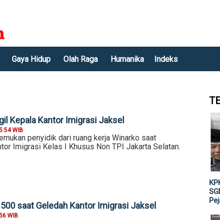
Gaya Hidup
Olah Raga
Humanika
Indeks
T
il Kepala Kantor Imigrasi Jaksel
5:54 WIB
emukan penyidik dari ruang kerja Winarko saat
or Imigrasi Kelas I Khusus Non TPI Jakarta Selatan.
KPK
SGD
Pe
.500 saat Geledah Kantor Imigrasi Jaksel
:56 WIB