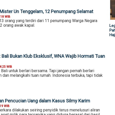
 Mister Un Tenggelam, 12 Penumpang Selamat
:18 WIB
 orang yang terdiri dari 11 penumpang Warga Negara
2 orang awak kapal.
Leg
Pah
Haj
: Bali Bukan Klub Eksklusif, WNA Wajib Hormati Tuan
4:25 WIB
 Bali untuk berlari bersama. Tapi jangan pernah berlari
dan melangkahi tuan rumah. Indonesia terbuka, tapi tidak
an Pencucian Uang dalam Kasus Silmy Karim
:19 WIB
kara dilakukan seiring penyidik terus menelusuri aliran
aset milik para tersangka yang diduga berasal dari hasil