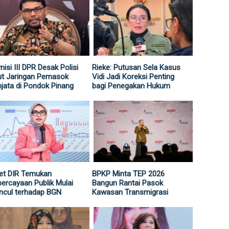
isi III DPR Desak Polisi
Rieke: Putusan Sela Kasus
ut Jaringan Pemasok
Vidi Jadi Koreksi Penting
jata di Pondok Pinang
bagi Penegakan Hukum
et DIR Temukan
BPKP Minta TEP 2026
ercayaan Publik Mulai
Bangun Rantai Pasok
ncul terhadap BGN
Kawasan Transmigrasi