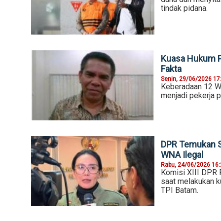
tindak pidana.
Kuasa Hukum P
Fakta
Senin, 29/06/2026 17
Keberadaan 12 W
menjadi pekerja p
DPR Temukan Se
WNA Ilegal
Rabu, 24/06/2026 16
Komisi XIII DPR 
saat melakukan ku
TPI Batam.