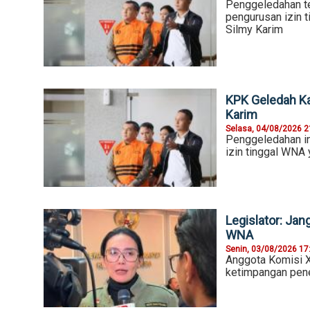
Penggeledahan te
pengurusan izin 
Silmy Karim
KPK Geledah Kan
Karim
Selasa, 04/08/2026 2
Penggeledahan in
izin tinggal WNA 
Legislator: Ja
WNA
Senin, 03/08/2026 17
Anggota Komisi X
ketimpangan pen