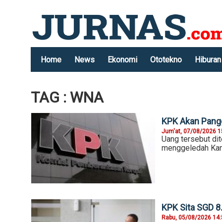
Home
News
Ekonomi
Ototekno
Hiburan
TAG : WNA
KPK Akan Pangg
Jum'at, 07/08/2026 1
Uang tersebut dit
menggeledah Kant
KPK Sita SGD 8
Rabu, 05/08/2026 14