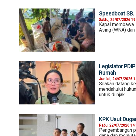
Speedboat SB.
Sabtu, 25/07/2026 19
Kapal membawa 13
Asing (WNA) dan 
Legislator PDIP
Rumah
Jum'at, 24/07/2026 1
Silakan datang ke
mendahului hukum 
untuk diinjak
KPK Usut Duga
Rabu, 22/07/2026 14
Pengembangan per
dana dan menyita 