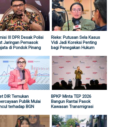
isi III DPR Desak Polisi
Rieke: Putusan Sela Kasus
ut Jaringan Pemasok
Vidi Jadi Koreksi Penting
jata di Pondok Pinang
bagi Penegakan Hukum
et DIR Temukan
BPKP Minta TEP 2026
ercayaan Publik Mulai
Bangun Rantai Pasok
ncul terhadap BGN
Kawasan Transmigrasi