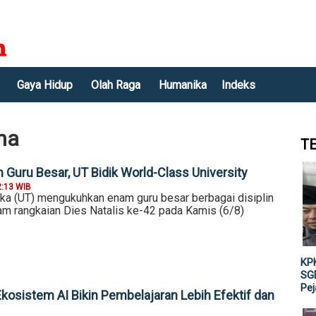
Gaya Hidup
Olah Raga
Humanika
Indeks
na
T
Guru Besar, UT Bidik World-Class University
2:13 WIB
uka (UT) mengukuhkan enam guru besar berbagai disiplin
am rangkaian Dies Natalis ke-42 pada Kamis (6/8)
KPK
SGD
Pe
kosistem AI Bikin Pembelajaran Lebih Efektif dan