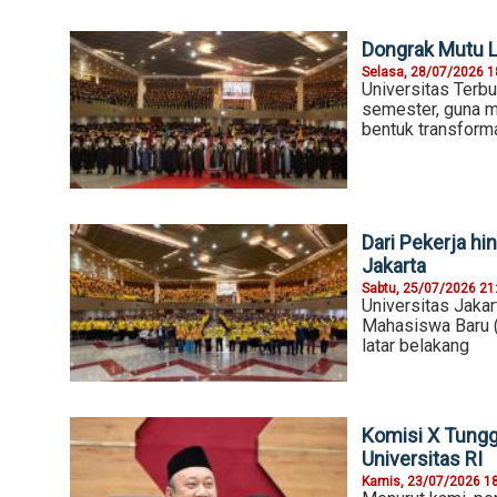
Dongrak Mutu L
Selasa, 28/07/2026 1
Universitas Terb
semester, guna me
bentuk transform
Dari Pekerja h
Jakarta
Sabtu, 25/07/2026 21
Universitas Jakar
Mahasiswa Baru (
latar belakang
Komisi X Tungg
Universitas RI
Kamis, 23/07/2026 1