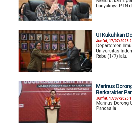
Menurut kami, pe
banyaknya PTN d
UI Kukuhkan Dok
Jum'at, 17/07/2026 2
Departemen Ilmu 
Universitas Indo
Rabu (1/7) lalu.
Marinus Doron
Berkarakter Pa
Jum'at, 17/07/2026 1
Marinus Dorong U
Pancasila