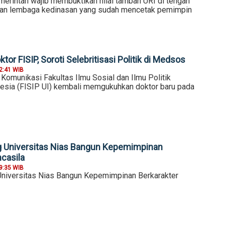
merintah wajib membuktikan nilai tambah URI di tengah
an lembaga kedinasan yang sudah mencetak pemimpin
tor FISIP, Soroti Selebritisasi Politik di Medsos
2:41 WIB
Komunikasi Fakultas Ilmu Sosial dan Ilmu Politik
nesia (FISIP UI) kembali memgukuhkan doktor baru pada
g Universitas Nias Bangun Kepemimpinan
ncasila
9:35 WIB
niversitas Nias Bangun Kepemimpinan Berkarakter