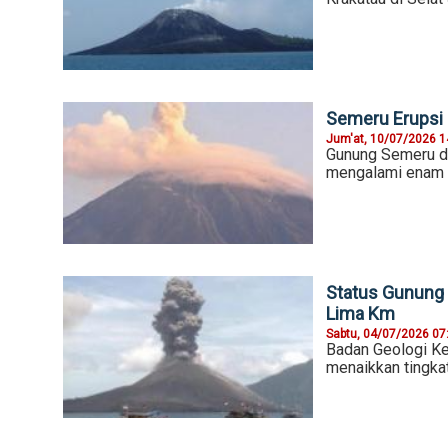
Semeru Erupsi E
Jum'at, 10/07/2026 1
Gunung Semeru d
mengalami enam ka
Status Gunung 
Lima Km
Sabtu, 04/07/2026 07
Badan Geologi Ke
menaikkan tingkat