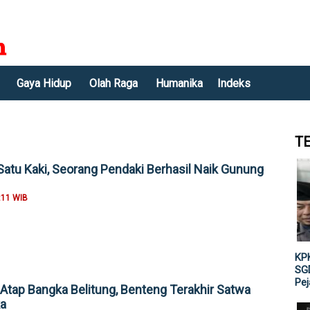
Gaya Hidup
Olah Raga
Humanika
Indeks
T
atu Kaki, Seorang Pendaki Berhasil Naik Gunung
:11 WIB
KPK
SGD
Pe
Atap Bangka Belitung, Benteng Terakhir Satwa
a