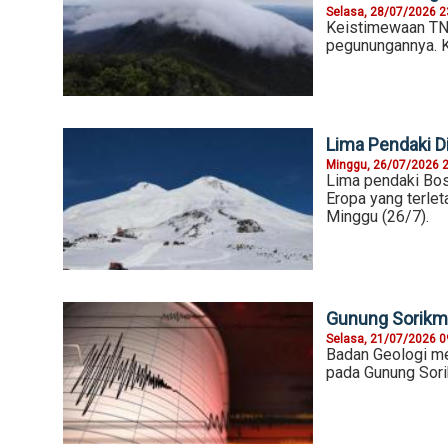
Selasa, 28/07/2026 2
Keistimewaan TN 
pegunungannya. K
Lima Pendaki D
Minggu, 26/07/2026 
Lima pendaki Bosn
Eropa yang terlet
Minggu (26/7).
Gunung Sorikm
Selasa, 21/07/2026 0
Badan Geologi me
pada Gunung Sorik