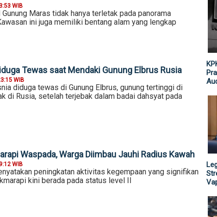
3:53 WIB
Gunung Maras tidak hanya terletak pada panorama
awasan ini juga memiliki bentang alam yang lengkap
KPK
iduga Tewas saat Mendaki Gunung Elbrus Rusia
Pra
23:15 WIB
Aud
ia diduga tewas di Gunung Elbrus, gunung tertinggi di
ak di Rusia, setelah terjebak dalam badai dahsyat pada
arapi Waspada, Warga Diimbau Jauhi Radius Kawah
Leg
9:12 WIB
nyatakan peningkatan aktivitas kegempaan yang signifikan
St
marapi kini berada pada status level II
Vap