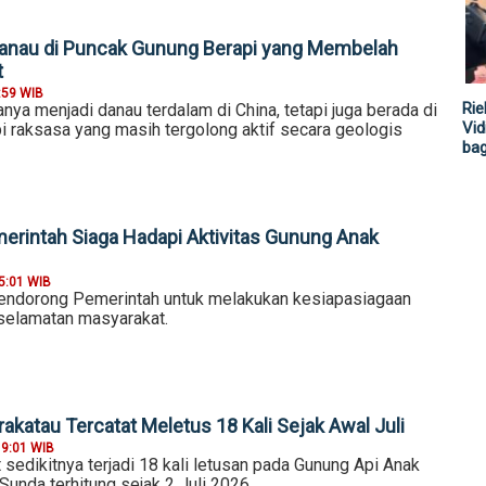
Danau di Puncak Gunung Berapi yang Membelah
t
:59 WIB
Rie
anya menjadi danau terdalam di China, tetapi juga berada di
Vid
i raksasa yang masih tergolong aktif secara geologis
ba
erintah Siaga Hadapi Aktivitas Gunung Anak
5:01 WIB
endorong Pemerintah untuk melakukan kesiapasiagaan
selamatan masyarakat.
katau Tercatat Meletus 18 Kali Sejak Awal Juli
19:01 WIB
edikitnya terjadi 18 kali letusan pada Gunung Api Anak
 Sunda terhitung sejak 2 Juli 2026