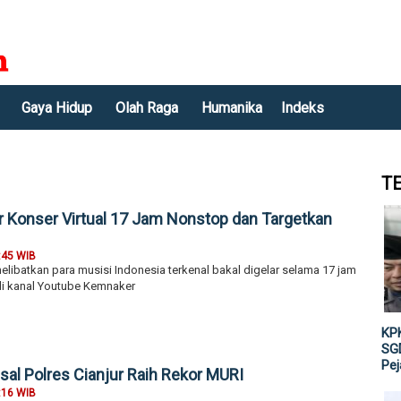
Gaya Hidup
Olah Raga
Humanika
Indeks
T
 Konser Virtual 17 Jam Nonstop dan Targetkan
:45 WIB
libatkan para musisi Indonesia terkenal bakal digelar selama 17 jam
di kanal Youtube Kemnaker
KPK
SGD
Pe
sal Polres Cianjur Raih Rekor MURI
:16 WIB