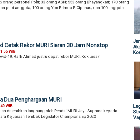
956 orang personel Polri; 33 orang ASN; 553 orang Bhayangkari; 178 orang
dan putri anggota; 100 orang Yon Brimob B Cipanas; dan 100 anggota
Jen
ad Cetak Rekor MURI Siaran 30 Jam Nonstop
Ak
21:55 WIB
Kor
id-19, Raffi Ahmad justru dapat rekor MURI. Kok bisa?
a Dua Penghargaan MURI
Leg
:40 WIB
an diserahkan langsung oleh Pendiri MURI Jaya Suprana kepada
St
ara Kejuaraan Tembak Legislator Championship 2020
Vap