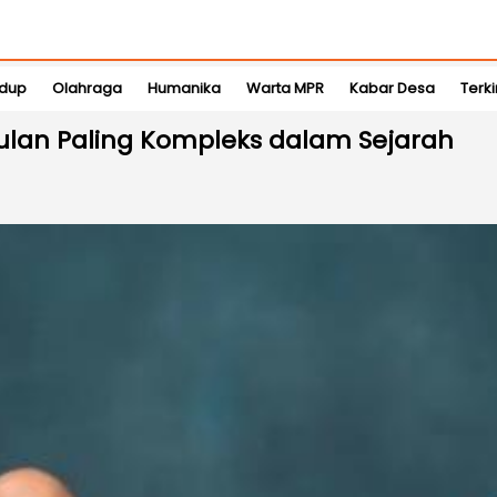
idup
Olahraga
Humanika
Warta MPR
Kabar Desa
Terki
Bulan Paling Kompleks dalam Sejarah