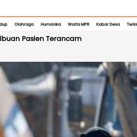
idup
Olahraga
Humanika
Warta MPR
Kabar Desa
Terki
 Ribuan Pasien Terancam