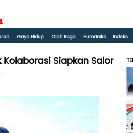
uran
Gaya Hidup
Olah Raga
Humanika
Indeks
 Kolaborasi Siapkan Salor
TE
n