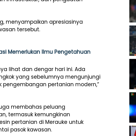
ng, menyampaikan apresiasinya
wasan tersebut.
si Memerlukan Ilmu Pengetahuan
 lihat dan dengar hari ini. Ada
 Tiongkok yang sebelumnya mengunjungi
tuk pengembangan pertanian modern,”
k juga membahas peluang
an, termasuk kemungkinan
sin pertanian di Merauke untuk
ntai pasok kawasan.