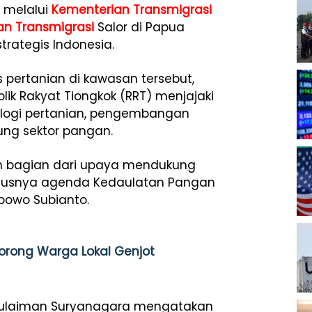
a melalui
Kementerian Transmigrasi
n Transmigrasi
Salor di Papua
trategis Indonesia.
 pertanian di kawasan tersebut,
k Rakyat Tiongkok (RRT) menjajaki
nologi pertanian, pengembangan
ung sektor pangan.
kan bagian dari upaya mendukung
khususnya agenda Kedaulatan Pangan
bowo Subianto.
orong Warga Lokal Genjot
h Sulaiman Suryanagara mengatakan