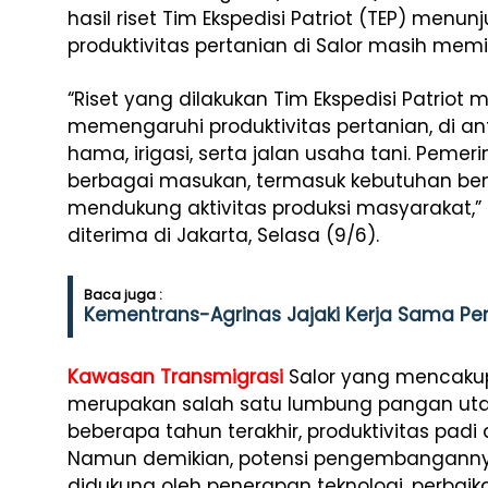
hasil riset Tim Ekspedisi Patriot (TEP) men
produktivitas pertanian di Salor masih memi
“Riset yang dilakukan Tim Ekspedisi Patrio
memengaruhi produktivitas pertanian, di ant
hama, irigasi, serta jalan usaha tani. Pem
berbagai masukan, termasuk kebutuhan beng
mendukung aktivitas produksi masyarakat,” 
diterima di Jakarta, Selasa (9/6).
Baca juga :
Kementrans-Agrinas Jajaki Kerja Sama Pen
Kawasan Transmigrasi
Salor yang mencakup 
merupakan salah satu lumbung pangan uta
beberapa tahun terakhir, produktivitas padi
Namun demikian, potensi pengembanganny
didukung oleh penerapan teknologi, perbaik