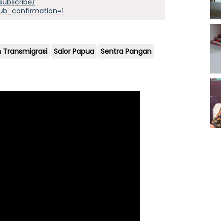
subscribe/
ub_confirmation=1
 Transmigrasi
Salor Papua
Sentra Pangan