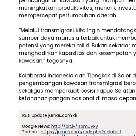
pembangunan kawasan yang mampu mencip
meningkatkan produktivitas, menarik invest
mempercepat pertumbuhan daerah.
“Melalui transmigrasi, kita ingin mendatang
sumber daya manusia terbaik untuk memb
potensi yang mereka miliki. Bukan sekadar
menghadirkan kapasitas dan kesempatan
kawasan,” tegasnya.
Kolaborasi Indonesia dan Tiongkok di Salor
pengembangan kawasan transmigrasi berbasis
sekaligus memperkuat posisi Papua Selatan 
ketahanan pangan nasional di masa depan
Ikuti Update jurnas.com di
Google News:
http://bit.ly/4omUVRy
Terbaru:
https://jurnas.com/redir.php?p=latest