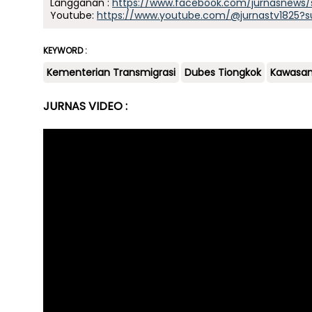
Langganan :
https://www.facebook.com/jurnasnews/
Youtube:
https://www.youtube.com/@jurnastv1825?s
KEYWORD :
Kementerian Transmigrasi
Dubes Tiongkok
Kawasan
JURNAS VIDEO :