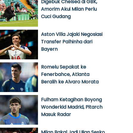
Digebuk Chelsea di GBK,
Amorim Akui Milan Perlu
Cuci Gudang
Aston Villa Jajaki Negosiasi
Transfer Palhinha dari
Bayern
Romelu Sepakat ke
Fenerbahce, Atlanta
Beralih ke Alvaro Morata
Fulham Ketagihan Boyong
Wonderkid Madrid, Pitarch
Masuk Radar
Milan Bakal Jadi Ujian Sesko