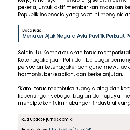
Kerja, Afriansyah mendorong seluruh peman
pekerja, untuk aktif memberikan masukan 
Republik Indonesia yang saat ini menginisiasi
Baca juga :
Menaker Ajak Negara Asia Pasifik Perkuat P
Selain itu, Kemnaker akan terus memperkua
Ketenagakerjaan Polri dan berbagai pema
persoalan ketenagakerjaan guna mewujudk
harmonis, berkeadilan, dan berkelanjutan.
“Kami terus membuka ruang dialog dan ko
kepentingan sebagai bagian dari upaya me
menciptakan iklim hubungan industrial yang
Ikuti Update jurnas.com di
Google News:
http://bit.ly/4omUVRy