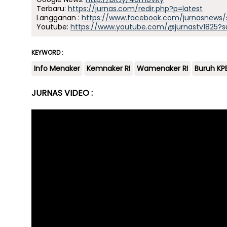
Terbaru:
https://jurnas.com/redir.php?p=latest
Langganan :
https://www.facebook.com/jurnasnews/
Youtube:
https://www.youtube.com/@jurnastv1825?s
KEYWORD :
Info Menaker
Kemnaker RI
Wamenaker RI
Buruh KPB
JURNAS VIDEO :