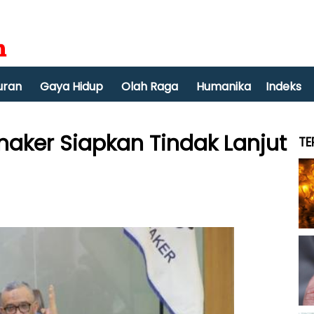
uran
Gaya Hidup
Olah Raga
Humanika
Indeks
naker Siapkan Tindak Lanjut
TE