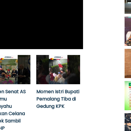
n Senat AS
Momen Istri Bupati
emu
Pemalang Tiba di
nyahu
Gedung KPK
kan Celana
k Sambil
HP