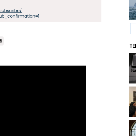
subscribe/
ub_confirmation=1
I
TE