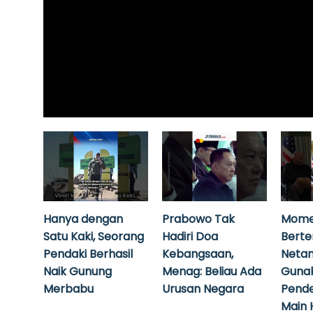
Hanya dengan
Prabowo Tak
Mome
Satu Kaki, Seorang
Hadiri Doa
Bert
Pendaki Berhasil
Kebangsaan,
Neta
Naik Gunung
Menag: Beliau Ada
Guna
Merbabu
Urusan Negara
Pende
Main 