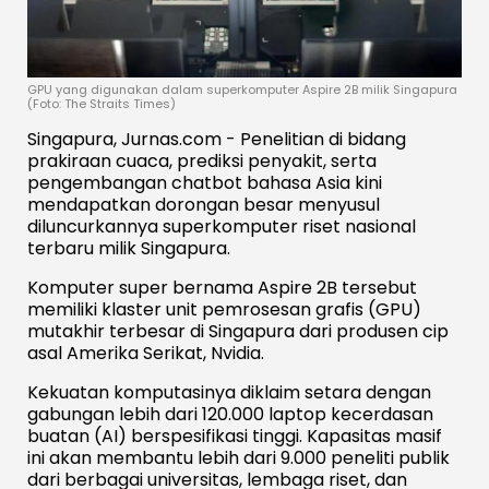
GPU yang digunakan dalam superkomputer Aspire 2B milik Singapura
(Foto: The Straits Times)
Singapura, Jurnas.com - Penelitian di bidang
prakiraan cuaca, prediksi penyakit, serta
pengembangan chatbot bahasa Asia kini
mendapatkan dorongan besar menyusul
diluncurkannya superkomputer riset nasional
terbaru milik Singapura.
Komputer super bernama Aspire 2B tersebut
memiliki klaster unit pemrosesan grafis (GPU)
mutakhir terbesar di Singapura dari produsen cip
asal Amerika Serikat, Nvidia.
Kekuatan komputasinya diklaim setara dengan
gabungan lebih dari 120.000 laptop kecerdasan
buatan (AI) berspesifikasi tinggi. Kapasitas masif
ini akan membantu lebih dari 9.000 peneliti publik
dari berbagai universitas, lembaga riset, dan