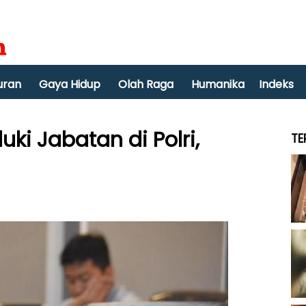
uran
Gaya Hidup
Olah Raga
Humanika
Indeks
uki Jabatan di Polri,
TE