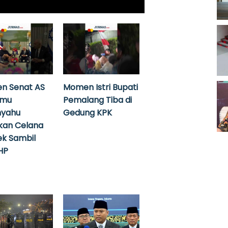
n Senat AS
Momen Istri Bupati
emu
Pemalang Tiba di
nyahu
Gedung KPK
kan Celana
k Sambil
HP