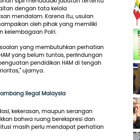
inan sipil menduduki jabatan tertentu
aitan dengan tata kelola
n mendalam. Karena itu, usulan
sampaikan oleh pihak yang memiliki
 kelembagaan Polri.
ersoalan yang membutuhkan perhatian
s HAM yang belum tuntas, perlindungan
 penguatan pendidikan HAM di tengah
oritas," ujarnya.
Tambang Ilegal Malaysia
idasi, kekerasan, maupun serangan
kkan bahwa ruang berekspresi dan
itusi masih perlu mendapat perhatian