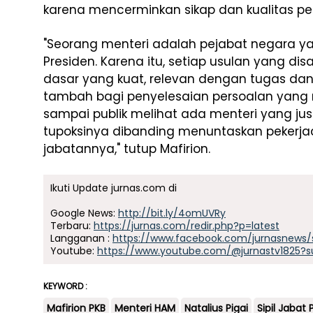
karena mencerminkan sikap dan kualitas pe
"Seorang menteri adalah pejabat negara 
Presiden. Karena itu, setiap usulan yang dis
dasar yang kuat, relevan dengan tugas dan 
tambah bagi penyelesaian persoalan yang
sampai publik melihat ada menteri yang justr
tupoksinya dibanding menuntaskan peker
jabatannya," tutup Mafirion.
Ikuti Update jurnas.com di
Google News:
http://bit.ly/4omUVRy
Terbaru:
https://jurnas.com/redir.php?p=latest
Langganan :
https://www.facebook.com/jurnasnews/
Youtube:
https://www.youtube.com/@jurnastv1825?s
KEYWORD :
Mafirion PKB
Menteri HAM
Natalius Pigai
Sipil Jabat P