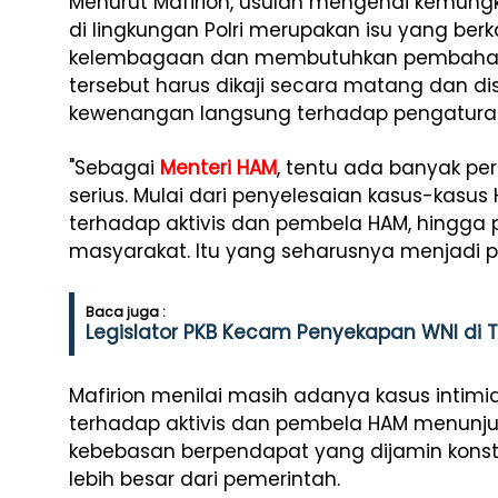
Menurut Mafirion, usulan mengenai kemungk
di lingkungan Polri merupakan isu yang berk
kelembagaan dan membutuhkan pembahasa
tersebut harus dikaji secara matang dan di
kewenangan langsung terhadap pengaturan
"Sebagai
Menteri HAM
, tentu ada banyak p
serius. Mulai dari penyelesaian kasus-kasu
terhadap aktivis dan pembela HAM, hingga
masyarakat. Itu yang seharusnya menjadi pri
Baca juga :
Legislator PKB Kecam Penyekapan WNI di 
Mafirion menilai masih adanya kasus intim
terhadap aktivis dan pembela HAM menunju
kebebasan berpendapat yang dijamin konst
lebih besar dari pemerintah.