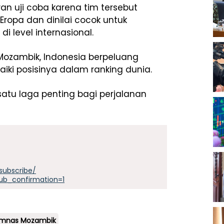
n uji coba karena tim tersebut
ropa dan dinilai cocok untuk
di level internasional.
zambik, Indonesia berpeluang
ki posisinya dalam ranking dunia.
h satu laga penting bagi perjalanan
subscribe/
ub_confirmation=1
imnas Mozambik