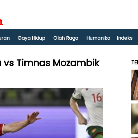
uran
Gaya Hidup
Olah Raga
Humanika
Indeks
ia vs Timnas Mozambik
TE