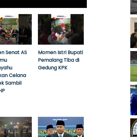
n Senat AS
Momen Istri Bupati
emu
Pemalang Tiba di
nyahu
Gedung KPK
kan Celana
k Sambil
HP