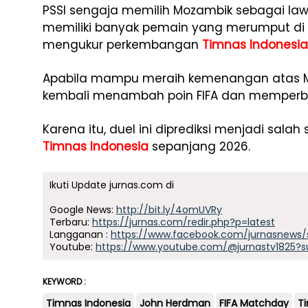
PSSI sengaja memilih Mozambik sebagai lawa
memiliki banyak pemain yang merumput di E
mengukur perkembangan
Timnas Indonesia
Apabila mampu meraih kemenangan atas Mo
kembali menambah poin FIFA dan memperbai
Karena itu, duel ini diprediksi menjadi sala
Timnas Indonesia
sepanjang 2026.
Ikuti Update jurnas.com di
Google News:
http://bit.ly/4omUVRy
Terbaru:
https://jurnas.com/redir.php?p=latest
Langganan :
https://www.facebook.com/jurnasnews/
Youtube:
https://www.youtube.com/@jurnastv1825?s
KEYWORD :
Timnas Indonesia
John Herdman
FIFA Matchday
T