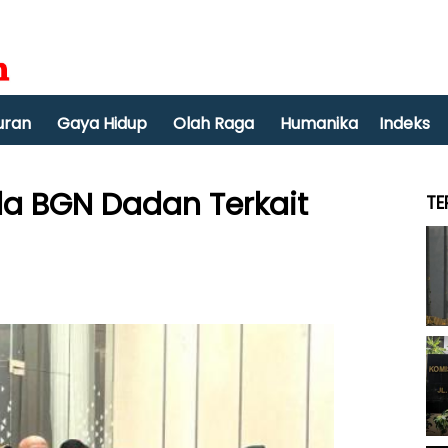
uran
Gaya Hidup
Olah Raga
Humanika
Indeks
la BGN Dadan Terkait
TE