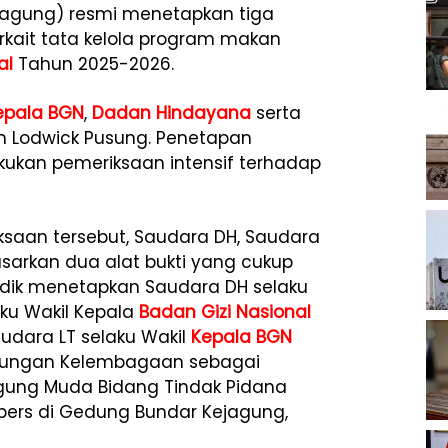
agung) resmi menetapkan tiga
rkait tata kelola program makan
al
Tahun 2025-2026.
epala BGN
,
Dadan Hindayana
serta
n Lodwick Pusung. Penetapan
kukan pemeriksaan intensif terhadap
ksaan tersebut, Saudara DH, Saudara
asarkan dua alat bukti yang cukup
yidik menetapkan Saudara DH selaku
aku Wakil Kepala
Badan Gizi Nasional
udara LT selaku Wakil
Kepala BGN
bungan Kelembagaan sebagai
 Agung Muda Bidang Tindak Pidana
pers di Gedung Bundar Kejagung,