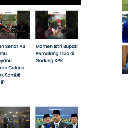
n Senat AS
Momen Istri Bupati
emu
Pemalang Tiba di
nyahu
Gedung KPK
kan Celana
k Sambil
HP