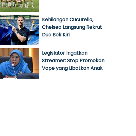
Kehilangan Cucurella,
Chelsea Langsung Rekrut
Dua Bek Kiri
Legislator Ingatkan
Streamer: Stop Promokan
Vape yang Libatkan Anak