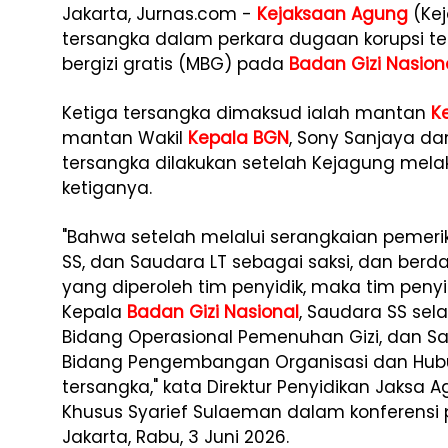
Jakarta, Jurnas.com -
Kejaksaan Agung
(Kej
tersangka dalam perkara dugaan korupsi te
bergizi gratis (MBG) pada
Badan Gizi Nasion
Ketiga tersangka dimaksud ialah mantan
K
mantan Wakil
Kepala BGN
, Sony Sanjaya da
tersangka dilakukan setelah Kejagung mela
ketiganya.
"Bahwa setelah melalui serangkaian pemeri
SS, dan Saudara LT sebagai saksi, dan berd
yang diperoleh tim penyidik, maka tim pen
Kepala
Badan Gizi Nasional
, Saudara SS sel
Bidang Operasional Pemenuhan Gizi, dan Sa
Bidang Pengembangan Organisasi dan Hu
tersangka," kata Direktur Penyidikan Jaksa
Khusus Syarief Sulaeman dalam konferensi 
Jakarta, Rabu, 3 Juni 2026.