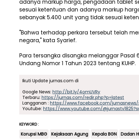
adanya markup harga, pengadaan tablet se
sesuai ketentuan dan adanya markup harga,
sebanyak 5.400 unit yang tidak sesuai ket
"Bahwa terhadap perkara tersebut telah m
negara," kata Syarief.
Para tersangka disangka melanggar Pasal 
Undang Nomor 1 Tahun 2023 tentang KUHP.
Ikuti Update jurnas.com di
Google News:
http://bit.ly/4omUVRy
Terbaru:
https://jurnas.com/redir.php?p=latest
Langganan :
https://www.facebook.com/jurnasnews/
Youtube:
https://www.youtube.com/@jurnastv1825?s
KEYWORD :
Korupsi MBG
Kejaksaan Agung
Kepala BGN
Dadan H