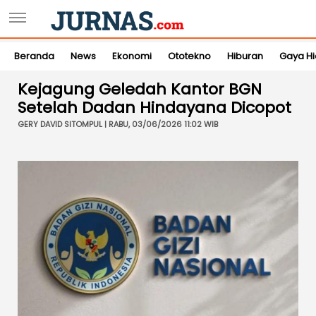
Beranda
News
Ekonomi
Ototekno
Hiburan
Gaya H
Kejagung Geledah Kantor BGN
Setelah Dadan Hindayana Dicopot
GERY DAVID SITOMPUL | RABU, 03/06/2026 11:02 WIB