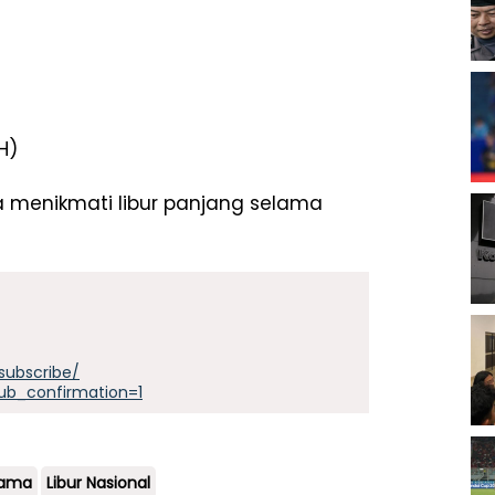
H)
a menikmati libur panjang selama
subscribe/
ub_confirmation=1
sama
Libur Nasional