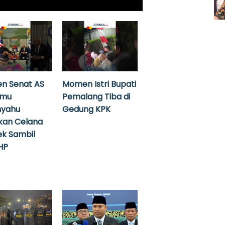
n Senat AS
Momen Istri Bupati
emu
Pemalang Tiba di
nyahu
Gedung KPK
kan Celana
k Sambil
HP