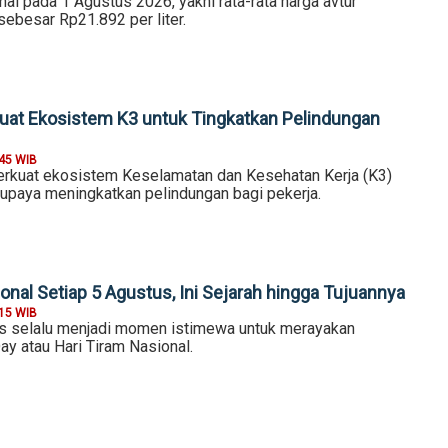
nal pada 1 Agustus 2026, yakni rata-rata harga avtur
 sebesar Rp21.892 per liter.
at Ekosistem K3 untuk Tingkatkan Pelindungan
:45 WIB
kuat ekosistem Keselamatan dan Kesehatan Kerja (K3)
 upaya meningkatkan pelindungan bagi pekerja.
onal Setiap 5 Agustus, Ini Sejarah hingga Tujuannya
:15 WIB
s selalu menjadi momen istimewa untuk merayakan
ay atau Hari Tiram Nasional.