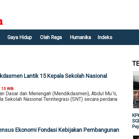
Gaya Hidup
Olah Raga
Humanika
Indeks
T
kdasmen Lantik 15 Kepala Sekolah Nasional
1:15 WIB
an Dasar dan Menengah (Mendikdasmen), Abdul Mu`ti,
la Sekolah Nasional Terintegrasi (SNT) secara perdana
KPK
SGD
Pe
 Sensus Ekonomi Fondasi Kebijakan Pembangunan