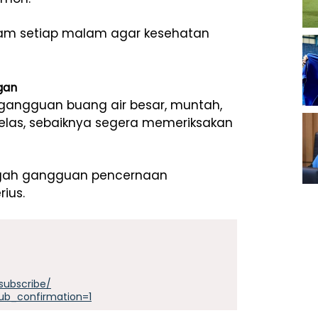
 jam setiap malam agar kesehatan
gan
 gangguan buang air besar, muntah,
elas, sebaiknya segera memeriksakan
cegah gangguan pencernaan
ius.
subscribe/
ub_confirmation=1