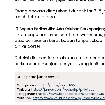
Orang dewasa dianjurkan tidur sekitar 7–8
tubuh tetap terjaga.
10. Segera Periksa Jika Ada Keluhan Berkepanjan
Jika mengalami nyeri perut terus-menerus,
atau penurunan berat badan tanpa sebab j
diri ke dokter.
Deteksi dini penting dilakukan untuk men
berkembang menjadi penyakit yang lebih ser
Ikuti Update jurnas.com di
Google News:
http://bit.ly/4omUVRy
Terbaru:
https://jurnas.com/redir.php?p=latest
Langganan :
https://www.facebook.com/jurnasnews/
Youtube:
https://www.youtube.com/@jurnastv1825?s