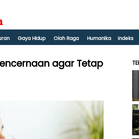
uran
Gaya Hidup
Olah Raga
Humanika
Indeks
Pencernaan agar Tetap
TE