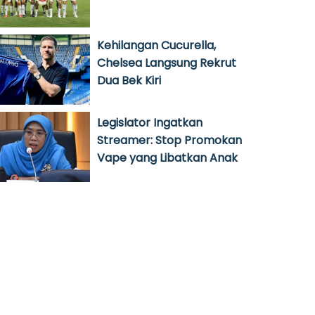
Kehilangan Cucurella,
Chelsea Langsung Rekrut
Dua Bek Kiri
Legislator Ingatkan
Streamer: Stop Promokan
Vape yang Libatkan Anak