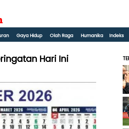
uran
Gaya Hidup
Olah Raga
Humanika
Indeks
ringatan Hari Ini
TE