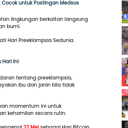
, Cocok untuk Postingan Medsos
utan lingkungan berkaitan langsung
n bumi.
ti Hari Preeklampsia Sedunia.
Hari Ini
adaran tentang preeklampsia,
kan ibu dan janin bila tidak
kan momentum ini untuk
n kehamilan secara rutin.
t mengenal
22 Mei
sebagai Hari Bitcoin