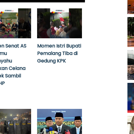
n Senat AS
Momen Istri Bupati
emu
Pemalang Tiba di
nyahu
Gedung KPK
kan Celana
k Sambil
HP