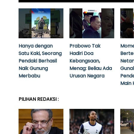
Hanya dengan
Prabowo Tak
Mome
Satu Kaki, Seorang
Hadiri Doa
Bert
Pendaki Berhasil
Kebangsaan,
Neta
Naik Gunung
Menag: Beliau Ada
Guna
Merbabu
Urusan Negara
Pende
Main 
PILIHAN REDAKSI :