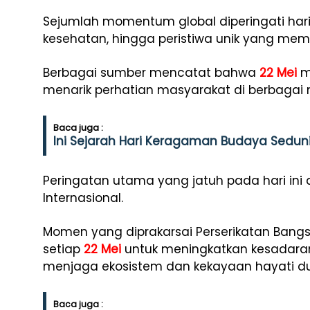
Sejumlah momentum global diperingati hari in
kesehatan, hingga peristiwa unik yang memili
Berbagai sumber mencatat bahwa
22 Mei
m
menarik perhatian masyarakat di berbagai 
Baca juga :
Ini Sejarah Hari Keragaman Budaya Sedunia
Peringatan utama yang jatuh pada hari ini
Internasional.
Momen yang diprakarsai Perserikatan Bangs
setiap
22 Mei
untuk meningkatkan kesadara
menjaga ekosistem dan kekayaan hayati du
Baca juga :