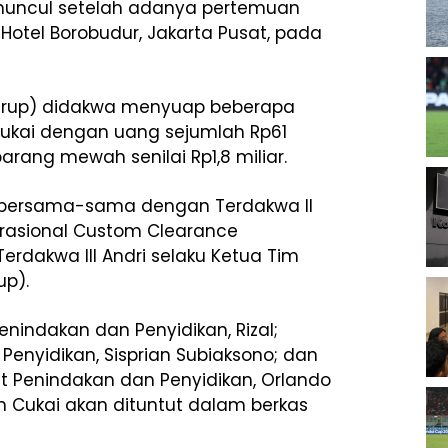
muncul setelah adanya pertemuan
 Hotel Borobudur, Jakarta Pusat, pada
 (Grup) didakwa menyuap beberapa
Cukai dengan uang sejumlah Rp61
arang mewah senilai Rp1,8 miliar.
ld bersama-sama dengan Terdakwa II
rasional Custom Clearance
rdakwa III Andri selaku Ketua Tim
up).
enindakan dan Penyidikan, Rizal;
 Penyidikan, Sisprian Subiaksono; dan
rat Penindakan dan Penyidikan, Orlando
n Cukai akan dituntut dalam berkas