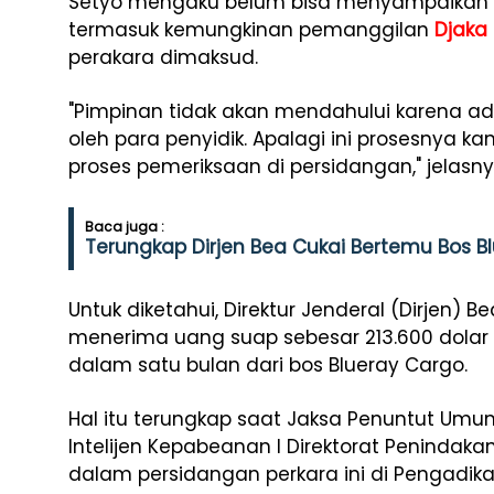
Setyo mengaku belum bisa menyampaikan leb
termasuk kemungkinan pemanggilan
Djaka
perakara dimaksud.
"Pimpinan tidak akan mendahului karena ada
oleh para penyidik. Apalagi ini prosesnya 
proses pemeriksaan di persidangan," jelasny
Baca juga :
Terungkap Dirjen Bea Cukai Bertemu Bos Bl
Untuk diketahui, Direktur Jenderal (Dirjen) B
menerima uang suap sebesar 213.600 dolar S
dalam satu bulan dari bos Blueray Cargo.
Hal itu terungkap saat Jaksa Penuntut Um
Intelijen Kepabeanan I Direktorat Penindaka
dalam persidangan perkara ini di Pengadikan