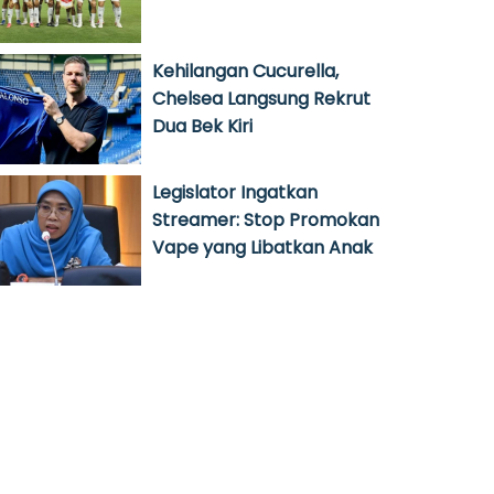
Kehilangan Cucurella,
Chelsea Langsung Rekrut
Dua Bek Kiri
Legislator Ingatkan
Streamer: Stop Promokan
Vape yang Libatkan Anak