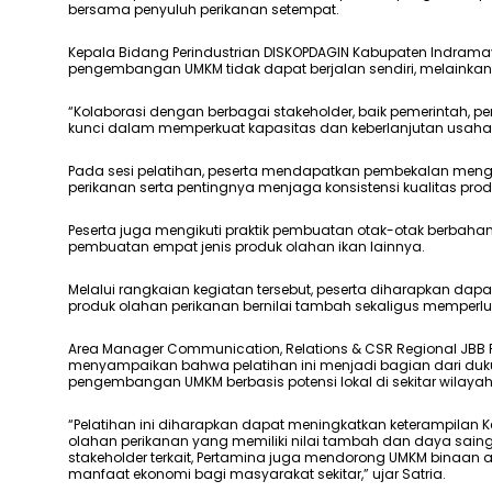
bersama penyuluh perikanan setempat.
Kepala Bidang Perindustrian DISKOPDAGIN Kabupaten Indram
pengembangan UMKM tidak dapat berjalan sendiri, melainkan 
“Kolaborasi dengan berbagai stakeholder, baik pemerintah
kunci dalam memperkuat kapasitas dan keberlanjutan usaha U
Pada sesi pelatihan, peserta mendapatkan pembekalan me
perikanan serta pentingnya menjaga konsistensi kualitas prod
Peserta juga mengikuti praktik pembuatan otak-otak berbah
pembuatan empat jenis produk olahan ikan lainnya.
Melalui rangkaian kegiatan tersebut, peserta diharapkan d
produk olahan perikanan bernilai tambah sekaligus memperlu
Area Manager Communication, Relations & CSR Regional JBB P
menyampaikan bahwa pelatihan ini menjadi bagian dari d
pengembangan UMKM berbasis potensi lokal di sekitar wilaya
“Pelatihan ini diharapkan dapat meningkatkan keterampil
olahan perikanan yang memiliki nilai tambah dan daya saing
stakeholder terkait, Pertamina juga mendorong UMKM binaa
manfaat ekonomi bagi masyarakat sekitar,” ujar Satria.