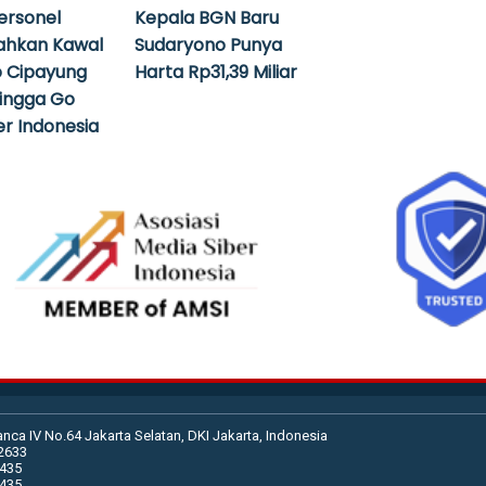
ersonel
Kepala BGN Baru
ahkan Kawal
Sudaryono Punya
 Cipayung
Harta Rp31,39 Miliar
hingga Go
r Indonesia
anca IV No.64 Jakarta Selatan, DKI Jakarta, Indonesia
02633
2435
2435