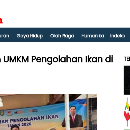
uran
Gaya Hidup
Olah Raga
Humanika
Indeks
n UMKM Pengolahan Ikan di
TE