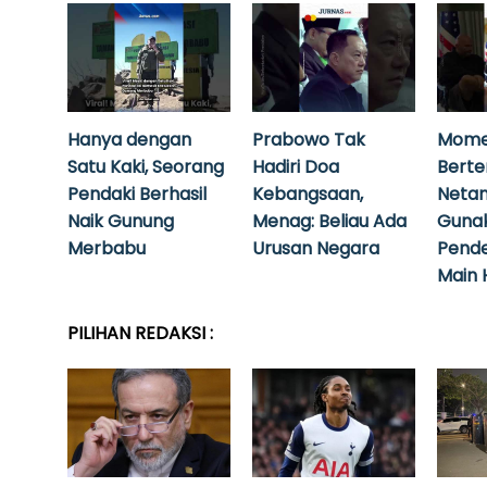
Hanya dengan
Prabowo Tak
Mome
Satu Kaki, Seorang
Hadiri Doa
Bert
Pendaki Berhasil
Kebangsaan,
Neta
Naik Gunung
Menag: Beliau Ada
Guna
Merbabu
Urusan Negara
Pende
Main 
PILIHAN REDAKSI :