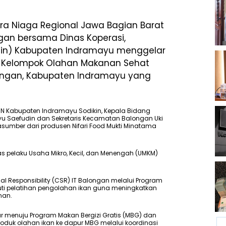
ra Niaga Regional Jawa Bagian Barat
ngan bersama Dinas Koperasi,
gin) Kabupaten Indramayu menggelar
i Kelompok Olahan Makanan Sehat
ongan, Kabupaten Indramayu yang
GIN Kabupaten Indramayu Sodikin, Kepala Bidang
yu Saefudin dan Sekretaris Kecamatan Balongan Uki
rasumber dari produsen Nifari Food Mukti Minatama
s pelaku Usaha Mikro, Kecil, dan Menengah (UMKM)
l Responsibility (CSR) IT Balongan melalui Program
ti pelatihan pengolahan ikan guna meningkatkan
nan.
 menuju Program Makan Bergizi Gratis (MBG) dan
roduk olahan ikan ke dapur MBG melalui koordinasi