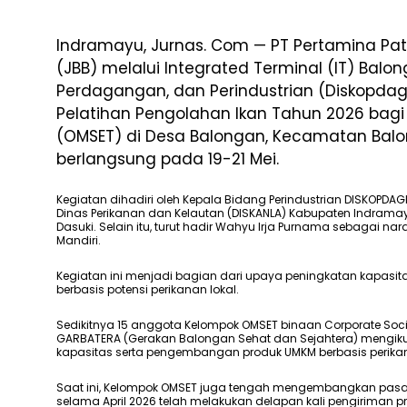
Indramayu, Jurnas. Com — PT Pertamina Pat
(JBB) melalui Integrated Terminal (IT) Balo
Perdagangan, dan Perindustrian (Diskopda
Pelatihan Pengolahan Ikan Tahun 2026 bag
(OMSET) di Desa Balongan, Kecamatan Bal
berlangsung pada 19-21 Mei.
Kegiatan dihadiri oleh Kepala Bidang Perindustrian DISKOPDA
Dinas Perikanan dan Kelautan (DISKANLA) Kabupaten Indrama
Dasuki. Selain itu, turut hadir Wahyu Irja Purnama sebagai na
Mandiri.
Kegiatan ini menjadi bagian dari upaya peningkatan kapasita
berbasis potensi perikanan lokal.
Sedikitnya 15 anggota Kelompok OMSET binaan Corporate Socia
GARBATERA (Gerakan Balongan Sehat dan Sejahtera) mengiku
kapasitas serta pengembangan produk UMKM berbasis perika
Saat ini, Kelompok OMSET juga tengah mengembangkan pasar
selama April 2026 telah melakukan delapan kali pengiriman p