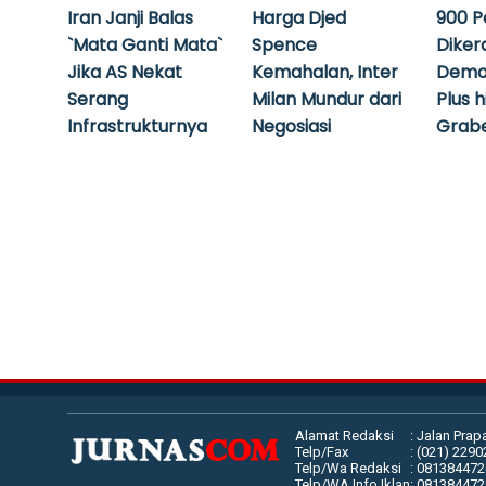
Iran Janji Balas
Harga Djed
900 P
`Mata Ganti Mata`
Spence
Diker
Jika AS Nekat
Kemahalan, Inter
Demo
Serang
Milan Mundur dari
Plus 
Infrastrukturnya
Negosiasi
Grabe
Alamat Redaksi
: Jalan Prap
Telp/Fax
: (021) 229
Telp/Wa Redaksi
: 08138447
Telp/WA Info Iklan
: 08138447