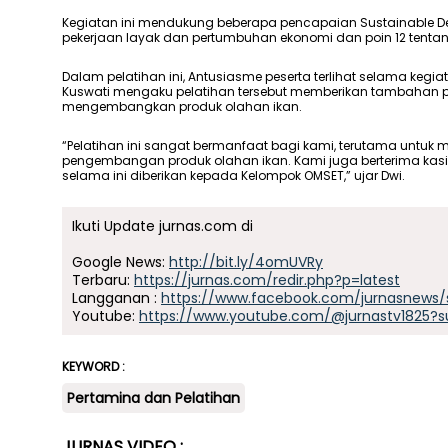
Kegiatan ini mendukung beberapa pencapaian Sustainable De
pekerjaan layak dan pertumbuhan ekonomi dan poin 12 tenta
Dalam pelatihan ini, Antusiasme peserta terlihat selama kegia
Kuswati mengaku pelatihan tersebut memberikan tambahan 
mengembangkan produk olahan ikan.
“Pelatihan ini sangat bermanfaat bagi kami, terutama unt
pengembangan produk olahan ikan. Kami juga berterima ka
selama ini diberikan kepada Kelompok OMSET,” ujar Dwi.
Ikuti Update jurnas.com di
Google News:
http://bit.ly/4omUVRy
Terbaru:
https://jurnas.com/redir.php?p=latest
Langganan :
https://www.facebook.com/jurnasnews/
Youtube:
https://www.youtube.com/@jurnastv1825?s
KEYWORD :
Pertamina dan Pelatihan
JURNAS VIDEO :