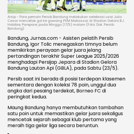
Arsip - Para pemain Persib Bandung melakukan selebrasi usai Julio
Cesar mencetak gol ke gawang PSM Makassar di Stadion Gelora B.J.
Habibie, Parepare, pada Minggu (17/5) malam (Foto: Dok. Persib
Bandung)
Bandung, Jurnas.com - Asisten pelatih Persib
Bandung, Igor Tolic menegaskan timnya belum
memikirkan perayaan gelar juara jelang
pertandingan terakhir Super League 2025/2026
menghadapi Persijap Jepara di Stadion Gelora
Bandung Lautan Api (GBLA), pada Sabtu (23/5).
Persib saat ini berada di posisi terdepan klasemen
sementara dengan koleksi 78 poin, unggul dua
angka dari pesaing terdekat, Borneo FC di
peringkat kedua.
Maung Bandung hanya membutuhkan tambahan
satu poin untuk memastikan gelar juara sekaligus
mencetak sejarah sebagai klub pertama yang
meraih tiga gelar liga secara beruntun.