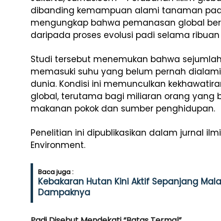
dibanding kemampuan alami tanaman padi u
mengungkap bahwa pemanasan global berlan
daripada proses evolusi padi selama ribuan
Studi tersebut menemukan bahwa sejumlah
memasuki suhu yang belum pernah dialami 
dunia. Kondisi ini memunculkan kekhawati
global, terutama bagi miliaran orang yang
makanan pokok dan sumber penghidupan.
Penelitian ini dipublikasikan dalam jurnal il
Environment
.
Baca juga :
Kebakaran Hutan Kini Aktif Sepanjang Ma
Dampaknya
Padi Disebut Mendekati “Batas Termal”