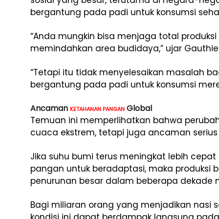
sosial yang besar, terutama di negara-neg
bergantung pada padi untuk konsumsi sehar
“Anda mungkin bisa menjaga total produks
memindahkan area budidaya,” ujar Gauthier
“Tetapi itu tidak menyelesaikan masalah ba
bergantung pada padi untuk konsumsi mere
Ancaman
Global
KETAHANAN PANGAN
Temuan ini memperlihatkan bahwa perubah
cuaca ekstrem, tetapi juga ancaman serius
Jika suhu bumi terus meningkat lebih ce
pangan untuk beradaptasi, maka produksi b
penurunan besar dalam beberapa dekade 
Bagi miliaran orang yang menjadikan nasi 
kondisi ini dapat berdampak langsung pada 