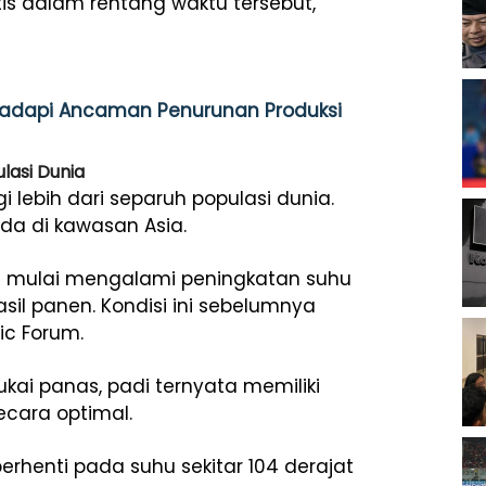
s dalam rentang waktu tersebut,”
 Hadapi Ancaman Penurunan Produksi
lasi Dunia
ebih dari separuh populasi dunia.
ada di kawasan Asia.
ni mulai mengalami peningkatan suhu
l panen. Kondisi ini sebelumnya
ic Forum
.
ai panas, padi ternyata memiliki
ecara optimal.
erhenti pada suhu sekitar 104 derajat