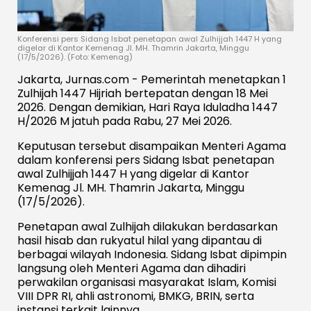
Konferensi pers Sidang Isbat penetapan awal Zulhijjah 1447 H yang
digelar di Kantor Kemenag Jl. MH. Thamrin Jakarta, Minggu
(17/5/2026). (Foto: Kemenag)
Jakarta, Jurnas.com - Pemerintah menetapkan 1
Zulhijah 1447 Hijriah bertepatan dengan 18 Mei
2026. Dengan demikian, Hari Raya Iduladha 1447
H/2026 M jatuh pada Rabu, 27 Mei 2026.
Keputusan tersebut disampaikan Menteri Agama
dalam konferensi pers Sidang Isbat penetapan
awal Zulhijjah 1447 H yang digelar di Kantor
Kemenag Jl. MH. Thamrin Jakarta, Minggu
(17/5/2026).
Penetapan awal Zulhijah dilakukan berdasarkan
hasil hisab dan rukyatul hilal yang dipantau di
berbagai wilayah Indonesia. Sidang Isbat dipimpin
langsung oleh Menteri Agama dan dihadiri
perwakilan organisasi masyarakat Islam, Komisi
VIII DPR RI, ahli astronomi, BMKG, BRIN, serta
instansi terkait lainnya.