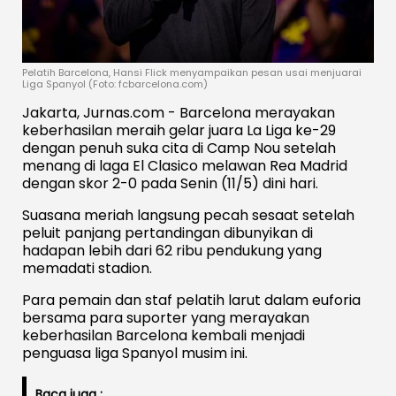
Pelatih Barcelona, Hansi Flick menyampaikan pesan usai menjuarai
Liga Spanyol (Foto: fcbarcelona.com)
Jakarta, Jurnas.com - Barcelona merayakan
keberhasilan meraih gelar juara La Liga ke-29
dengan penuh suka cita di Camp Nou setelah
menang di laga El Clasico melawan Rea Madrid
dengan skor 2-0 pada Senin (11/5) dini hari.
Suasana meriah langsung pecah sesaat setelah
peluit panjang pertandingan dibunyikan di
hadapan lebih dari 62 ribu pendukung yang
memadati stadion.
Para pemain dan staf pelatih larut dalam euforia
bersama para suporter yang merayakan
keberhasilan Barcelona kembali menjadi
penguasa liga Spanyol musim ini.
Baca juga :