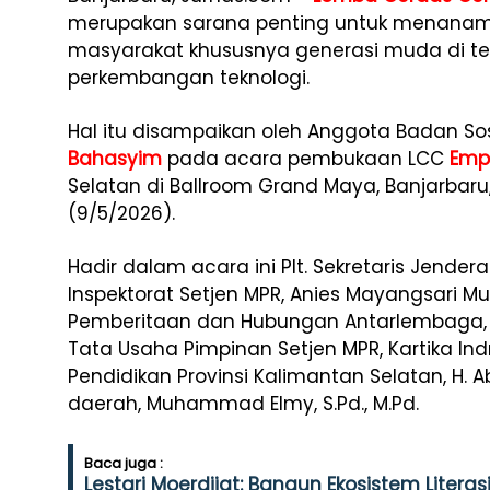
merupakan sarana penting untuk menanamka
masyarakat khususnya generasi muda di te
perkembangan teknologi.
Hal itu disampaikan oleh Anggota Badan Sosi
Bahasyim
pada acara pembukaan LCC
Empa
Selatan di Ballroom Grand Maya, Banjarbaru
(9/5/2026).
Hadir dalam acara ini Plt. Sekretaris Jenderal M
Inspektorat Setjen MPR, Anies Mayangsari Muni
Pemberitaan dan Hubungan Antarlembaga, Rosa
Tata Usaha Pimpinan Setjen MPR, Kartika Indria
Pendidikan Provinsi Kalimantan Selatan, H. Abd
daerah, Muhammad Elmy, S.Pd., M.Pd.
Baca juga :
Lestari Moerdijat: Bangun Ekosistem Liter