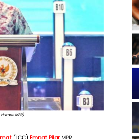
o: Humas MPR)
rmat
(LCC)
Empat Pilar
MPR