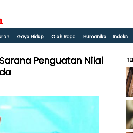
uran
Gaya Hidup
Olah Raga
Humanika
Indeks
 Sarana Penguatan Nilai
TE
uda