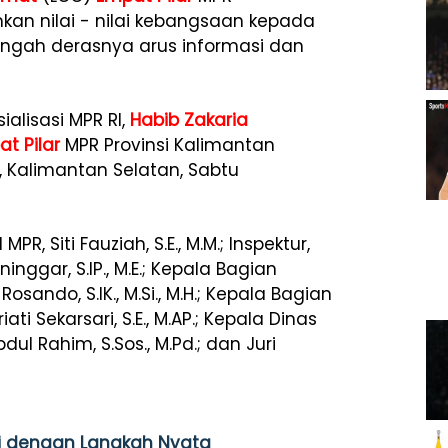
n nilai - nilai kebangsaan kepada
ngah derasnya arus informasi dan
alisasi MPR RI,
Habib Zakaria
t Pilar
MPR Provinsi Kalimantan
, Kalimantan Selatan, Sabtu
PR, Siti Fauziah, S.E., M.M.; Inspektur,
nggar, S.IP., M.E.; Kepala Bagian
ndo, S.IK., M.Si., M.H.; Kepala Bagian
ti Sekarsari, S.E., M.AP.; Kepala Dinas
ul Rahim, S.Sos., M.Pd.; dan Juri
asi dengan Langkah Nyata