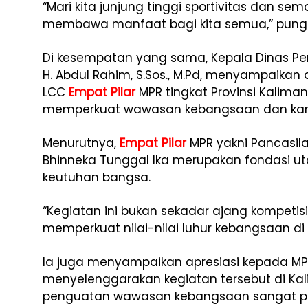
“Mari kita junjung tinggi sportivitas dan sem
membawa manfaat bagi kita semua,” pung
Di kesempatan yang sama, Kepala Dinas Pen
H. Abdul Rahim, S.Sos., M.Pd, menyampaika
LCC
Empat Pilar
MPR tingkat Provinsi Kalima
memperkuat wawasan kebangsaan dan kara
Menurutnya,
Empat Pilar
MPR yakni Pancasila,
Bhinneka Tunggal Ika merupakan fondasi 
keutuhan bangsa.
“Kegiatan ini bukan sekadar ajang kompeti
memperkuat nilai-nilai luhur kebangsaan di 
Ia juga menyampaikan apresiasi kepada MPR
menyelenggarakan kegiatan tersebut di Kal
penguatan wawasan kebangsaan sangat pe